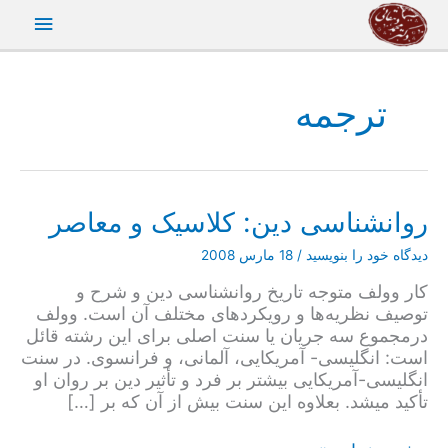
رش
فهرس
ه
حتوا
اصلی
ترجمه
روانشناسی دین: کلاسیک و معاصر
دیدگاه‌ خود را بنویسید
/
18 مارس 2008
کار وولف متوجه تاریخ روانشناسی دین و شرح و
توصیف نظریه­‌ها و رویکرد­های مختلف آن است. وولف
درمجموع سه جریان یا سنت اصلی برای این رشته قائل
است: انگلیسی- آمریکایی، آلمانی، و فرانسوی. در سنت
انگلیسی-آمریکایی بیشتر بر فرد و تأثیر دین بر روان او
تأکید می­شد. بعلاوه این سنت بیش از آن که بر […]