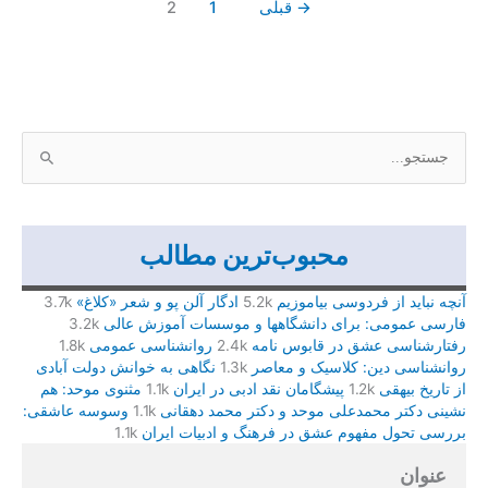
→
قبلی
1
2
ج
س
ت
ج
محبوب‌ترین مطالب
و
ب
آنچه نباید از فردوسی بیاموزیم
5.2k
ادگار آلن پو و شعر «کلاغ»
3.7k
ر
فارسی عمومی: برای دانشگاهها و موسسات آموزش عالی
3.2k
رفتارشناسی عشق در قابوس نامه
2.4k
روانشناسی عمومی
1.8k
ا
روانشناسی دین: کلاسیک و معاصر
1.3k
نگاهی به خوانش دولت آبادی
ی
از تاریخ بیهقی
1.2k
پیشگامان نقد ادبی در ایران
1.1k
مثنوی موحد: هم
:
نشینی دکتر محمدعلی موحد و دکتر محمد دهقانی
1.1k
وسوسه عاشقی:
بررسی تحول مفهوم عشق در فرهنگ و ادبیات ایران
1.1k
عنوان