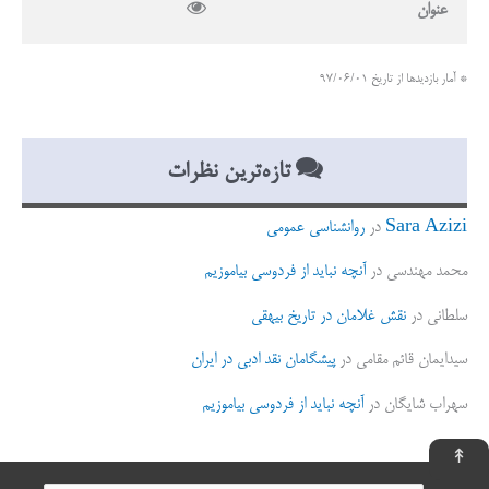
عنوان
* آمار بازدیدها از تاریخ 97/06/01
تازه‌ترین نظرات
Sara Azizi
در
روانشناسی عمومی
محمد مهندسی
در
آنچه نباید از فردوسی بیاموزیم
سلطانی
در
نقش غلامان در تاریخ بیهقی
سیدایمان قائم مقامی
در
پیشگامان نقد ادبی در ایران
سهراب شایگان
در
آنچه نباید از فردوسی بیاموزیم
↟