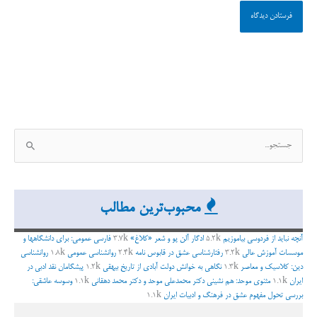
ج
س
ت
ج
محبوب‌ترین مطالب
و
ب
آنچه نباید از فردوسی بیاموزیم
5.2k
ادگار آلن پو و شعر «کلاغ»
3.7k
فارسی عمومی: برای دانشگاهها و
ر
موسسات آموزش عالی
3.2k
رفتارشناسی عشق در قابوس نامه
2.4k
روانشناسی عمومی
1.8k
روانشناسی
دین: کلاسیک و معاصر
1.3k
نگاهی به خوانش دولت آبادی از تاریخ بیهقی
1.2k
پیشگامان نقد ادبی در
ا
ایران
1.1k
مثنوی موحد: هم نشینی دکتر محمدعلی موحد و دکتر محمد دهقانی
1.1k
وسوسه عاشقی:
ی
بررسی تحول مفهوم عشق در فرهنگ و ادبیات ایران
1.1k
: