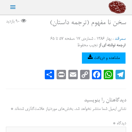
رش
فهرست
ه
حتوا
اصلی
سخن نا مفهوم (ترجمه داستان)
90 بازدید
سمرقند
، بهار 1386 ، شماره‌ی 17 ،صفحه 57 تا 65
ترجمه نوشته ای از
نجیب محفوظ
مشاهده و دریافت
S
Pr
E
C
Fa
W
Te
ha
in
m
op
ce
ha
le
re
t
ail
y
bo
ts
gr
دیدگاهتان را بنویسید
Li
ok
A
a
نشانی ایمیل شما منتشر نخواهد شد.
بخش‌های موردنیاز علامت‌گذاری شده‌اند
*
nk
pp
m
دیدگاه
*