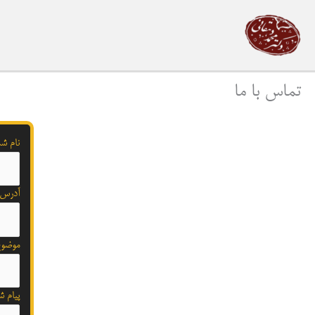
رش
ه
حتوا
تماس با ما
نام شم
آدرس پ
موضو
پیام ش