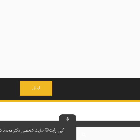
Please leave this field e
↟
کپی رایت© سایت شخصی دکتر محمد ده