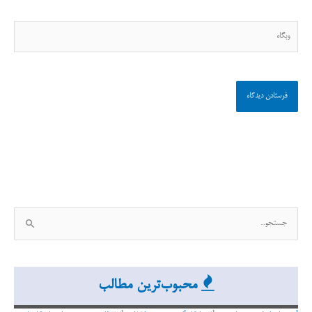
وبگاه
ج
س
ت
ج
محبوب‌ترین مطالب
و
ب