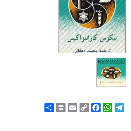
یک روزنامه آتنی سفرهایی به ایتالیا، قبرس، فلسطین و مصر انجام داد.
حاصل این سیر و سفرها یادداشتها و گزارشاتی است که برخی از آنها در
همان سال ۱۹۲۶ در رزونامه‌های یونانی منتشر شد.
در ۱۹۲۷ متن کامل این یادداشتها در مجموعه ای مستقل به نام
Journeying در اسکندریه انتشار یافت، اما کازانتزاکیس خود از انتشار این
مجموعه -که به قول همسرش هلن کازانتزاکیس «شدیدا غیر
کازانتزاکیسی» بود- راضی نبود. زیرا به زبان خشک و رسمی‌روزنامه ای چاپ
شده بود. وقتی آثار کامل کازانتزاکیس برای چاپ گردآوری شد، او
Journeying را دوباره نویسی کرد، تجدید نظرهای اصلاحی در آن انجام
داد، و بخشهایی را بدان افزود. متن کامل و منقح کتاب در ۱۹۶۱ -چهار سال
پس از مرگ نویسنده- در یونان منتشر شد. و اکنون شما ترجمه فارسی آن
کتاب را در دست دارید.
دوم این که: تمام یادداشتهای کتاب را -جز آن دسته که عبارت «یادداشت
مترجم انگلیسی» در ذیا آنها قید شده- خودم سرهم کرده ام، به کمک
کتابداران خوب کتابخانه دانشکده ادبیات اهواز، که از همه شان سپاسگذارم.
تصاویری که در کتاب می‌بینید، همه به همت گرجی مرزبان در خارج از
S
Pr
E
C
Fa
W
Te
کشور تهیه و ارسال شده است.
ha
in
m
op
ce
ha
le
re
t
ail
y
bo
ts
gr