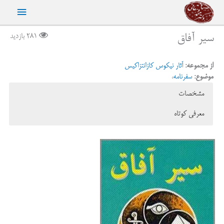
رش
فهرست
ه
حتوا
اصلی
سیر آفاق
281 بازدید
از مجموعه:
آثار نیکوس کازانتزاکیس
موضوع:
سفرنامه
،
مشخصات
معرفی کوتاه
عنوان اصلی:
Journeying: Travels in Italy, Egypt, Sinai,
سفرنامه نیکوس کازانتزاکیس به ایتالیا، مصر، صحرای
Jerusalem and Cyprus
سینا، اورشلیم و قبرس
نویسنده:
ن‍ی‍ک‍وس‌ ک‍ازان‍ت‍زاک‍ی‍س‌ (Nikos kazantzakis)
ناشر:
پ‍ی‍ک‌ ف‍ره‍ن‍گ‌
نوع جلد:
شومیز
بخشهای «کلام نخست» و «ایتالیا» را عزیز بزرگوارم، گرجی مرزبان،
چاپ اول:
1367
ترجمه کرده است و هم به توصیه اوست که مقدمه ای بر این کتاب
شمارگان:
3000 نسخه
نمی‌نویسم. لیکن ناگزیرم یکی دو نکته را یادآورم شوم که امیدوارم حمل بر
تعداد صفحات:
283
«مقدمه نویسی» نشود.
نخست این که: کازانتزاکیس طی سالهای ۲۷-۱۹۲۶ به نمایندگی از طرف