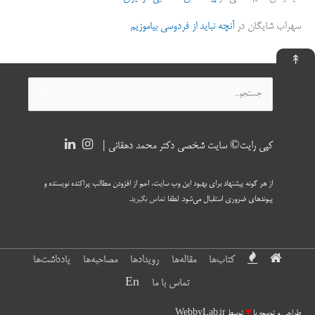
سهراب شایگان
در
آنچه نباید از فردوسی بیاموزیم
↟
جستجو
برای:
کپی رایت© سایت شخصی دکتر محمد دهقانی |
از هر گونه پیشنهاد برای بهبود این وب سایت، اعم از افزودن مطالب پراکنده نویسنده و
پیوندهای ضروری استقبال می‌شود. لطفا
تماس بگیرید
.
کتاب‌ها
مقاله‌ها
رویدادها
مصاحبه‌ها
یادداشت‌ها
تماس با ما
En
طراحی و توسعه با
♥
توسط
WebbyLab.ir