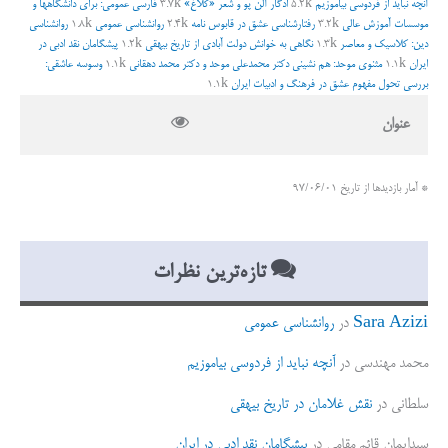
آنچه نباید از فردوسی بیاموزیم
5.2k
ادگار آلن پو و شعر «کلاغ»
3.7k
فارسی عمومی: برای دانشگاهها و
ر
موسسات آموزش عالی
3.2k
رفتارشناسی عشق در قابوس نامه
2.4k
روانشناسی عمومی
1.8k
روانشناسی
دین: کلاسیک و معاصر
1.3k
نگاهی به خوانش دولت آبادی از تاریخ بیهقی
1.2k
پیشگامان نقد ادبی در
ا
ایران
1.1k
مثنوی موحد: هم نشینی دکتر محمدعلی موحد و دکتر محمد دهقانی
1.1k
وسوسه عاشقی:
ی
بررسی تحول مفهوم عشق در فرهنگ و ادبیات ایران
1.1k
:
عنوان
* آمار بازدیدها از تاریخ 97/06/01
تازه‌ترین نظرات
Sara Azizi
در
روانشناسی عمومی
محمد مهندسی
در
آنچه نباید از فردوسی بیاموزیم
سلطانی
در
نقش غلامان در تاریخ بیهقی
سیدایمان قائم مقامی
در
پیشگامان نقد ادبی در ایران