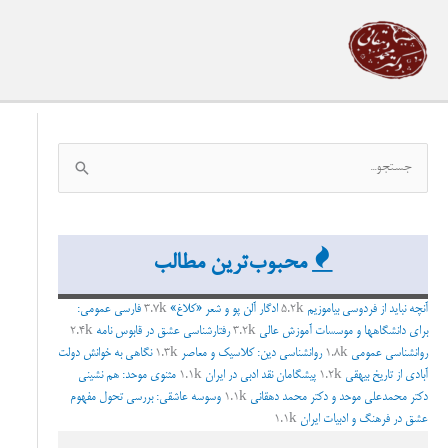
رش
ه
حتوا
ج
س
ت
ج
محبوب‌ترین مطالب
و
ب
آنچه نباید از فردوسی بیاموزیم
5.2k
ادگار آلن پو و شعر «کلاغ»
3.7k
فارسی عمومی:
برای دانشگاهها و موسسات آموزش عالی
3.2k
رفتارشناسی عشق در قابوس نامه
2.4k
ر
روانشناسی عمومی
1.8k
روانشناسی دین: کلاسیک و معاصر
1.3k
نگاهی به خوانش دولت
ا
آبادی از تاریخ بیهقی
1.2k
پیشگامان نقد ادبی در ایران
1.1k
مثنوی موحد: هم نشینی
ی
دکتر محمدعلی موحد و دکتر محمد دهقانی
1.1k
وسوسه عاشقی: بررسی تحول مفهوم
عشق در فرهنگ و ادبیات ایران
1.1k
: