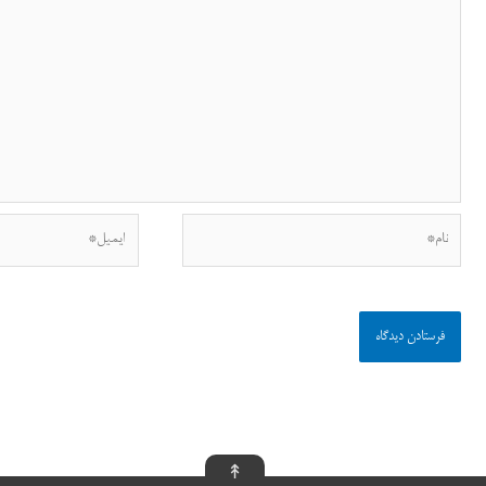
نام*
ایمیل*
↟