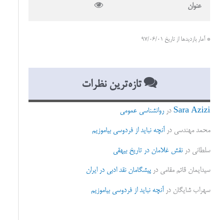
عنوان
* آمار بازدیدها از تاریخ 97/06/01
تازه‌ترین نظرات
Sara Azizi
در
روانشناسی عمومی
محمد مهندسی
در
آنچه نباید از فردوسی بیاموزیم
سلطانی
در
نقش غلامان در تاریخ بیهقی
سیدایمان قائم مقامی
در
پیشگامان نقد ادبی در ایران
سهراب شایگان
در
آنچه نباید از فردوسی بیاموزیم