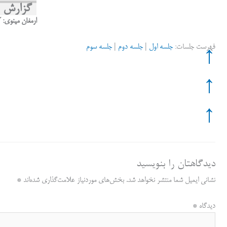
ha
in
m
op
ce
ha
le
گزارش ر
re
t
ail
y
bo
ts
gr
ارمغان مینوی: 
Li
ok
A
a
فهرست جلسات:
جلسه اول
|
جلسه دوم
|
جلسه سوم
nk
pp
m
↑
↑
↑
دیدگاهتان را بنویسید
نشانی ایمیل شما منتشر نخواهد شد.
بخش‌های موردنیاز علامت‌گذاری شده‌اند
*
دیدگاه
*