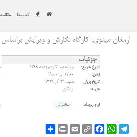
کتاب‌ها
مقاله‌ها
ارمغان مینوی: کارگاه نگارش و ویرایش براساس
جزئیات
تاریخ شروع:
چهارشنبه، ۳ اردیبهشت ۱۳۹۹
ن
زمان:
17:00 الی 19:00
،
تاریخ پایان:
شنبه، ۲۹ آذر ۱۳۹۹
هزینه:
رایگان
نوع رویداد:
سخنرانی
ب
S
Pr
E
C
Fa
W
Te