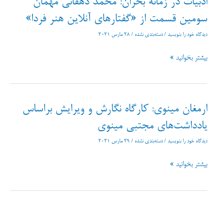
ادبیات در زمانه بحران: محمد دهقانی مهمان
آثار
سعدی»
سومین قسمت از «گفتارهای آنلاین هنر فردا»
دیدگاه‌ خود را بنویسید
/
دسته‌بندی نشده
/
28 مارس 2021
ادبیات
بیشتر بخوانید »
در
زمانه
بحران:
محمد
ارمغان مینوی: کارگاه نگارش و ویرایش براساس
دهقانی
مهمان
یادداشت‌های مجتبی مینوی
سومین
دیدگاه‌ خود را بنویسید
/
دسته‌بندی نشده
/
29 مارس 2021
قسمت
از
«گفتارهای
ارمغان
بیشتر بخوانید »
آنلاین
مینوی:
هنر
کارگاه
فردا»
نگارش
و