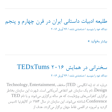
مدرن
به
ادبیات
کلاسیک
طلیعه ادبیات داستانی ایران در قرن چهارم و پنجم
دیدگاه‌ خود را بنویسید
/
دسته‌بندی نشده
/
26 آوریل 2016
طلیعه
بیشتر بخوانید »
ادبیات
داستانی
ایران
در
سخنرانی در همایش TEDxTums 2016
قرن
چهارم
دیدگاه‌ خود را بنویسید
/
دسته‌بندی نشده
/
26 آوریل 2016
و
درباره تد تِد (به انگلیسی: TED) مخفف Technology, Entertainment,
پنجم
Design، نام یک سازمان غیر انتفاعی آمریکایی است. شهرت این سازمان بخاطر
برگزاری کنفرانس‌های ویژه‌ایست که هر ساله برگزاری می‌شوند و با نام TED
Conference شناخته می‌شوند. این سازمان در سال ۱۹۸۴ در کالیفرنیا تاسیس
گردید و امروزه در اقصی نقاط جهان برگزار می‌گردد. هدف از