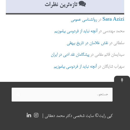
تازه‌ترین نظرات
Sara Azizi
در
روانشناسی عمومی
محمد مهندسی
در
آنچه نباید از فردوسی بیاموزیم
سلطانی
در
نقش غلامان در تاریخ بیهقی
سیدایمان قائم مقامی
در
پیشگامان نقد ادبی در ایران
سهراب شایگان
در
آنچه نباید از فردوسی بیاموزیم
↟
جستجو
برای:
کپی رایت© سایت شخصی دکتر محمد دهقانی |