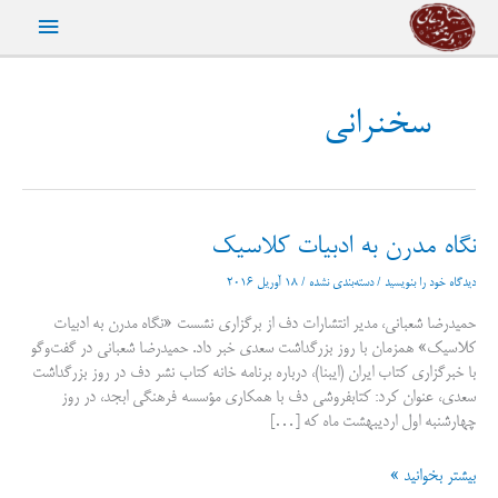
رش
فهرست
ه
حتوا
اصلی
سخنرانی
نگاه مدرن به ادبیات کلاسیک
دیدگاه‌ خود را بنویسید
/
دسته‌بندی نشده
/
18 آوریل 2016
حمیدرضا شعبانی، مدیر انتشارات دف از برگزاری نشست «نگاه مدرن به ادبیات
کلاسیک» همزمان با روز بزرگداشت سعدی خبر داد. حمیدرضا شعبانی در گفت‌وگو
با خبرگزاری کتاب ایران (ایبنا)، درباره برنامه خانه کتاب نشر دف در روز بزرگداشت
سعدی، عنوان کرد: کتابفروشی دف با همکاری مؤسسه فرهنگی ابجد، در روز
چهارشنبه اول اردیبهشت ماه که […]
نگاه
بیشتر بخوانید »