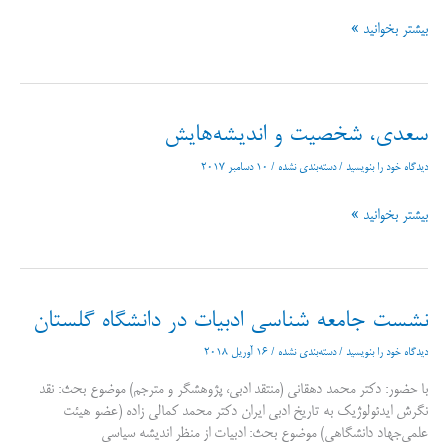
سخنرانی
بیشتر بخوانید »
در
همایش
TEDxTums
2016
سعدی، شخصیت و اندیشه‌هایش
دیدگاه‌ خود را بنویسید
/
دسته‌بندی نشده
/
10 دسامبر 2017
سعدی،
بیشتر بخوانید »
شخصیت
و
اندیشه‌هایش
نشست جامعه شناسی ادبیات در دانشگاه گلستان
دیدگاه‌ خود را بنویسید
/
دسته‌بندی نشده
/
16 آوریل 2018
با حضور: دکتر محمد دهقانی (منتقد ادبی، پژوهشگر و مترجم) موضوع بحث: نقد
نگرش ایدئولوژیک به تاریخ ادبی ایران دکتر محمد کمالی زاده (عضو هیئت
علمی‌جهاد دانشگاهی) موضوع بحث: ادبیات از منظر اندیشه سیاسی