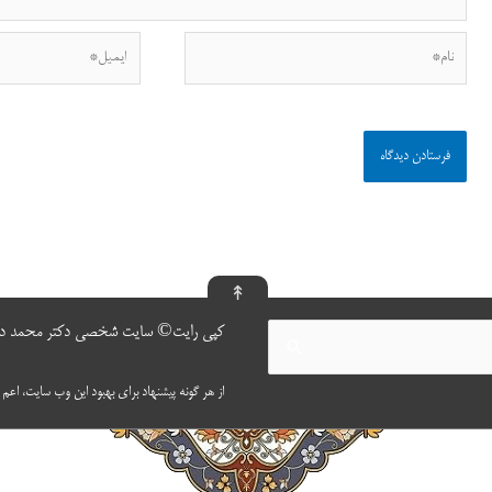
نام*
ایمیل*
↟
کپی رایت© سایت شخصی دکتر محمد ده
از هر گونه پیشنهاد برای بهبود این وب سایت، اعم