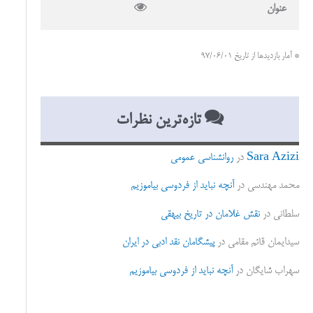
عنوان
* آمار بازدیدها از تاریخ 97/06/01
تازه‌ترین نظرات
Sara Azizi
در
روانشناسی عمومی
محمد مهندسی
در
آنچه نباید از فردوسی بیاموزیم
سلطانی
در
نقش غلامان در تاریخ بیهقی
سیدایمان قائم مقامی
در
پیشگامان نقد ادبی در ایران
سهراب شایگان
در
آنچه نباید از فردوسی بیاموزیم