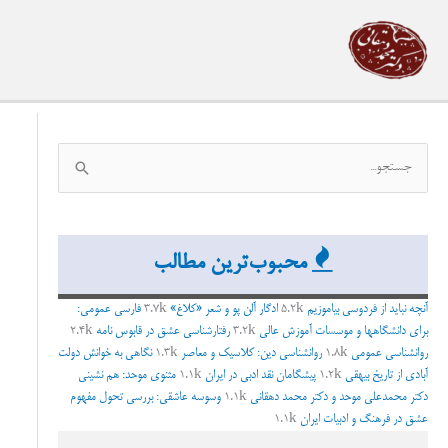
رش
ه
حتوا
ج
س
ت
ج
محبوب‌ترین مطالب
و
ب
آنچه نباید از فردوسی بیاموزیم
5.2k
ادگار آلن پو و شعر «کلاغ»
3.7k
فارسی عمومی:
برای دانشگاهها و موسسات آموزش عالی
3.2k
رفتارشناسی عشق در قابوس نامه
2.4k
ر
روانشناسی عمومی
1.8k
روانشناسی دین: کلاسیک و معاصر
1.3k
نگاهی به خوانش دولت
ا
آبادی از تاریخ بیهقی
1.2k
پیشگامان نقد ادبی در ایران
1.1k
مثنوی موحد: هم نشینی
ی
دکتر محمدعلی موحد و دکتر محمد دهقانی
1.1k
وسوسه عاشقی: بررسی تحول مفهوم
عشق در فرهنگ و ادبیات ایران
1.1k
: