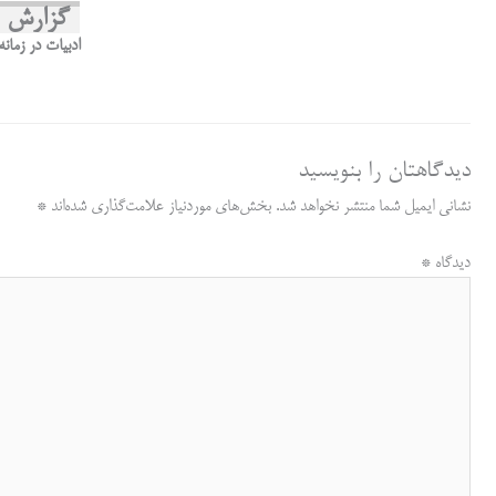
ha
in
m
op
ce
ha
le
گزارش ر
re
t
ail
y
bo
ts
gr
ادبیات در زمان
Li
ok
A
a
nk
pp
m
دیدگاهتان را بنویسید
نشانی ایمیل شما منتشر نخواهد شد.
بخش‌های موردنیاز علامت‌گذاری شده‌اند
*
دیدگاه
*