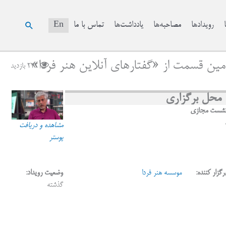
جستجو
رویدادها
مصاحبه‌ها
یادداشت‌ها
تماس با ما
En
مین قسمت از «گفتارهای آنلاین هنر فردا»
222 بازدید
محل برگزاری
شست مجازی
مشاهده و دریافت
پوستر
رگزار کننده:
موسسه هنر فردا
وضعیت رویداد:
گذشته