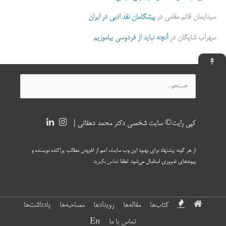
سیدایمان قائم مقامی
در
پیشگامان نقد ادبی در ایران
سهراب شایگان
در
آنچه نباید از فردوسی بیاموزیم
↟
جستجو
برای:
کپی رایت© سایت شخصی دکتر محمد دهقانی |
از هر گونه پیشنهاد برای بهبود این وب سایت، اعم از افزودن مطالب پراکنده نویسنده و
پیوندهای ضروری استقبال می‌شود. لطفا
تماس بگیرید
.
کتاب‌ها
مقاله‌ها
رویدادها
مصاحبه‌ها
یادداشت‌ها
تماس با ما
En