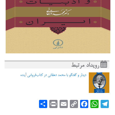
(فرای، ۱۳۸۰، ص ۵۳۹). اگر هم گاهی در آن اثری از زیبایی بلاغی یا
صنعت‌گری ادبی دیده می‌شود، جنبه‌ای کاملا طبیعی و تصادفی، نه عمدی و
آگاهانه، دارد. مقایسه‌ی این ترجمه با اصل عربی تفسیر نشان می‌دهد که
هیچ پیوند استواری میان این دو کتاب وجود ندارد…
مترجمان یا بهتر است بگوییم مؤلفان ترجمه عقاید و باورهایی را در آن
بازتاب داده‌اند که نه در قرآن دیده می‌شود و نه در تفسیر طبری، بلکه
بی‌شک از محیط و فرهنگ خود آنان سرچشمه گرفته است. از باب مثال، در
داستان آدم (ع) می‌خوانیم که حوّا پیش از آدم فریب ابلیس را می‌خورد و به
سراغ درخت ممنوع می‌رود اما کار او بی‌عقوبت می‌ماند زیرا «امر و نهی همه
مردان را باشد و کیخدا [= شوی] را و تا کیخدا گناه نکند کس زنان را به گناه
نگیرد» (طبری، ۱۳۶۷، صص ۵۲-۵۳)
رویداد مرتبط
دیدار و گفتگو با محمد دهقانی در کتاب‌فروشی آینده
S
Pr
E
C
Fa
W
Te
ha
in
m
op
ce
ha
le