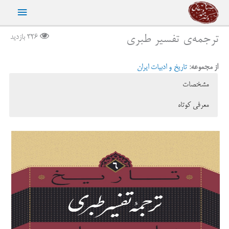
رش
فهرست
ه
حتوا
اصلی
ترجمه‌ی تفسیر طبری
326 بازدید
از مجموعه:
تاریخ و ادبیات ایران
مشخصات
معرفی کوتاه
ناشر:
نشر نی
تفسیر عظیم طبری، هم مانند تاریخ مفصلش، اگرچه به عربی تألیف شده بود،
نوع جلد:
شومیز
برای زبان فارسی و گویندگان آن منشأ خیر و برکت بود. توجه پادشاهان
قطع کتاب:
رقعی
سامانی به این کتاب و اهمیت آن از منظر اعتقادی، به ویژه در سال‌هایی که
چاپ اول:
1394
از نفوذ اندیشه‌های اسماعیلی در خراسان و اقتدار آل‌بویه در عراق بنیادهای
تعداد صفحات:
136
مشروعیت خود را جداً در خطر می‌دیدند، موجب شد که منصور بن نوح
شابک:
۹۷۸-۹۶۴-۱۸۵-۴۳۷-۱
سرانجام عده‌ای را به کار ترجمه‌ی آن بگمارد و پس از ترجمه‌ی فارسی
قیمت:
100,000 ریال
تاریخ طبری که اینک به تاریخ بلعمی‌معروف است، کهن‌ترین شاهکار مفصل
نثر فارسی را برای ایرانیان به ارمغان آورد…
زبان ترجمه‌ی تفسیر زبانی بسیار ساده و سرراست است. کاملا روشن است
که نویسندگان آن، به تعبیر فرای، مقصودی «صرفا فایده‌طلبانه» داشته‌اند