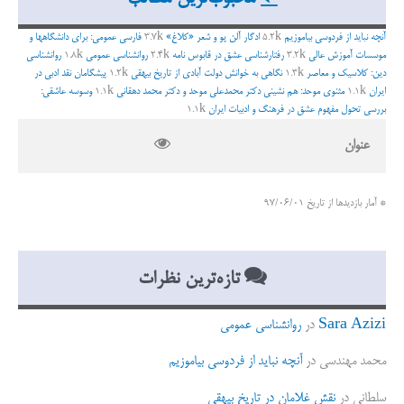
و
ب
آنچه نباید از فردوسی بیاموزیم
5.2k
ادگار آلن پو و شعر «کلاغ»
3.7k
فارسی عمومی: برای دانشگاهها و
ر
موسسات آموزش عالی
3.2k
رفتارشناسی عشق در قابوس نامه
2.4k
روانشناسی عمومی
1.8k
روانشناسی
دین: کلاسیک و معاصر
1.3k
نگاهی به خوانش دولت آبادی از تاریخ بیهقی
1.2k
پیشگامان نقد ادبی در
ا
ایران
1.1k
مثنوی موحد: هم نشینی دکتر محمدعلی موحد و دکتر محمد دهقانی
1.1k
وسوسه عاشقی:
ی
بررسی تحول مفهوم عشق در فرهنگ و ادبیات ایران
1.1k
:
عنوان
* آمار بازدیدها از تاریخ 97/06/01
تازه‌ترین نظرات
Sara Azizi
در
روانشناسی عمومی
محمد مهندسی
در
آنچه نباید از فردوسی بیاموزیم
سلطانی
در
نقش غلامان در تاریخ بیهقی