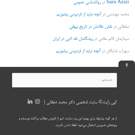
Sara Azizi
در
روانشناسی عمومی
محمد مهندسی
در
آنچه نباید از فردوسی بیاموزیم
سلطانی
در
نقش غلامان در تاریخ بیهقی
سیدایمان قائم مقامی
در
پیشگامان نقد ادبی در ایران
سهراب شایگان
در
آنچه نباید از فردوسی بیاموزیم
↟
جستجو
برای:
کپی رایت© سایت شخصی دکتر محمد دهقانی |
از هر گونه پیشنهاد برای بهبود این وب سایت، اعم از افزودن مطالب پراکنده نویسنده و
پیوندهای ضروری استقبال می‌شود. لطفا
تماس بگیرید
.