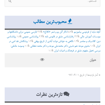
س
ت
ج
محبوب‌ترین مطالب
و
ب
آنچه نباید از فردوسی بیاموزیم
5.2k
ادگار آلن پو و شعر «کلاغ»
3.7k
فارسی عمومی: برای دانشگاهها و
ر
موسسات آموزش عالی
3.2k
رفتارشناسی عشق در قابوس نامه
2.4k
روانشناسی عمومی
1.8k
روانشناسی
دین: کلاسیک و معاصر
1.3k
نگاهی به خوانش دولت آبادی از تاریخ بیهقی
1.2k
پیشگامان نقد ادبی در
ا
ایران
1.1k
مثنوی موحد: هم نشینی دکتر محمدعلی موحد و دکتر محمد دهقانی
1.1k
وسوسه عاشقی:
ی
بررسی تحول مفهوم عشق در فرهنگ و ادبیات ایران
1.1k
:
عنوان
* آمار بازدیدها از تاریخ 97/06/01
تازه‌ترین نظرات