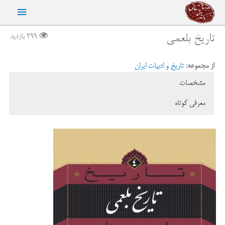
رش
فهرست
ه
حتوا
اصلی
تاریخ بلعمی
299 بازدید
از مجموعه:
تاریخ و ادبیات ایران
مشخصات
معرفی کوتاه
ناشر:
نشر نی
چنان که از مقدمه‌ی عربی این ترجمه برمی‌آید، منصور بن نوح در سال
نوع جلد:
شومیز
۳۵۲ق / ۳۴۲خ به وزیر خود ابوعلی بلعمی‌(م:۳۶۳ق /۳۵۳خ) فرمان داد که
قطع کتاب:
رقعی
تاریخ طبری را به فارسی ترجمه کند. مترجم در این مقدمه‌ی کوتاه شیوه‌ی
چاپ اول:
1394
کار خود را به اختصار توضیح داده است. او سلسله‌ی اسناد هر قصه و نام
تعداد صفحات:
120
راویان را که در تاریخ خود به تقصیر آورده است حذف کرده و علاوه بر این
شابک:
۹۷۸-۹۶۴-۱۸۵-۴۱۱-۱
بخش‌هایی را از کتاب طبری کاسته یا بر آن افزوده است. خلاصه، صورت
قیمت:
100,000 ریال
فارسی کتاب چنان است که به گفته‌ی مترجم هم رعیت و هم سلطان یعنی
عموم مردم بتوانند آن را به آسانی بخوانند و دریابند.