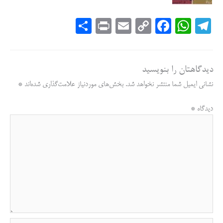
S
Pr
E
C
Fa
W
Te
ha
in
m
op
ce
ha
le
re
t
ail
y
bo
ts
gr
دیدگاهتان را بنویسید
Li
ok
A
a
نشانی ایمیل شما منتشر نخواهد شد.
بخش‌های موردنیاز علامت‌گذاری شده‌اند
*
nk
pp
m
دیدگاه
*