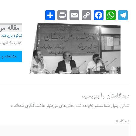
S
Pr
E
C
Fa
W
Te
ha
in
m
op
ce
ha
le
مقاله مر
re
t
ail
y
bo
ts
gr
شکوه بازیافته
Li
ok
A
a
کتاب ماه ادبیات و فلسفه، آبان 
nk
pp
m
مشاهده و 
دیدگاهتان را بنویسید
نشانی ایمیل شما منتشر نخواهد شد.
بخش‌های موردنیاز علامت‌گذاری شده‌اند
*
دیدگاه
*