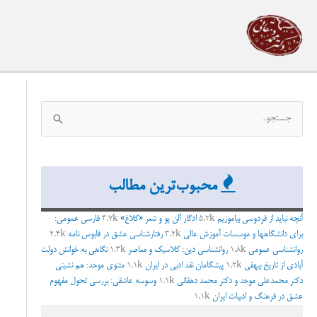
رش
ه
حتوا
ج
س
ت
ج
محبوب‌ترین مطالب
و
ب
آنچه نباید از فردوسی بیاموزیم
5.2k
ادگار آلن پو و شعر «کلاغ»
3.7k
فارسی عمومی:
برای دانشگاهها و موسسات آموزش عالی
3.2k
رفتارشناسی عشق در قابوس نامه
2.4k
ر
روانشناسی عمومی
1.8k
روانشناسی دین: کلاسیک و معاصر
1.3k
نگاهی به خوانش دولت
ا
آبادی از تاریخ بیهقی
1.2k
پیشگامان نقد ادبی در ایران
1.1k
مثنوی موحد: هم نشینی
ی
دکتر محمدعلی موحد و دکتر محمد دهقانی
1.1k
وسوسه عاشقی: بررسی تحول مفهوم
عشق در فرهنگ و ادبیات ایران
1.1k
: