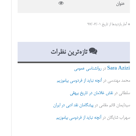
عنوان
* آمار بازدیدها از تاریخ 97/06/01
تازه‌ترین نظرات
Sara Azizi
در
روانشناسی عمومی
محمد مهندسی
در
آنچه نباید از فردوسی بیاموزیم
سلطانی
در
نقش غلامان در تاریخ بیهقی
سیدایمان قائم مقامی
در
پیشگامان نقد ادبی در ایران
سهراب شایگان
در
آنچه نباید از فردوسی بیاموزیم