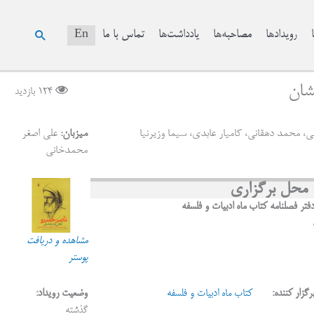
جستجو
رویدادها
مصاحبه‌ها
یادداشت‌ها
تماس با ما
En
شان
124 بازدید
ی، محمد دهقانی، کامیار عابدی، سیما وزیرنیا
میزبان:
علی اصغر
محمدخانی
محل برگزاری
فتر فصلنامه کتاب ماه ادبیات و فلسفه
مشاهده و دریافت
پوستر
رگزار کننده:
کتاب ماه ادبیات و فلسفه
وضعیت رویداد:
گذشته