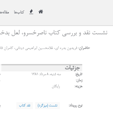
کتاب‌ها
مقاله‌ها
نشست نقد و بررسی کتاب ناصرخسرو، لعل بدخ
حاضران:
فریدون بدره ای، غلامحسین ابراهیمی دینانی، کامران فان
جزئیات
تاریخ:
سه شنبه، ۸ مرداد ۱۳۸۱
د
زمان:
،
هزینه:
رایگان
نوع رویداد:
نشست (میزگرد)
نقد کتاب
ب