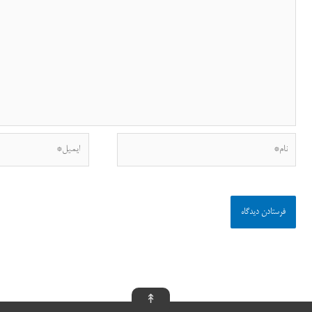
نام*
ایمیل*
↟