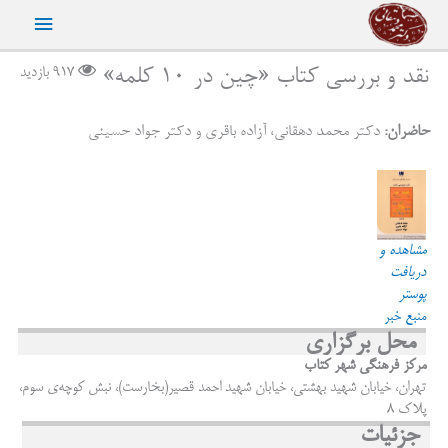
رش
فهرست
ه
حتوا
اصلی
نقد و بررسی کتاب «چین در ۱۰ کلمه»
917 بازدید
حاضران:
دکتر محمد دهقانی، آزاده باقری و دکتر جواد حسینی
مشاهده و
دریافت
پوستر
منبع خبر
محل برگزاری
مرکز فرهنگی شهر کتاب
تهران، خیابان شهید بهشتی، خیابان شهید احمد قصیر(بخارست)، نبش کوچه‌ی سوم،
پلاک ۸
جزئیات