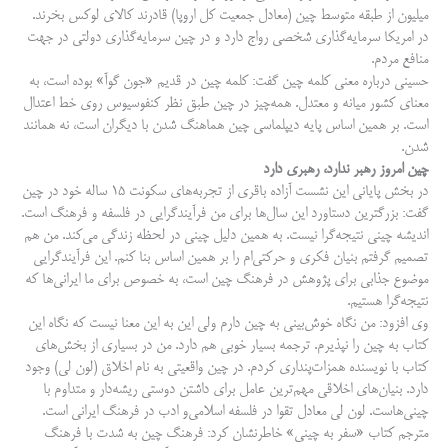
میلیون از طبقه متوسط چین (معادل جمعیت کل اروپا) قادرند کالای لوکس بخرند.
در امریکا سرمایه‌گذاری شخصی رواج دارد و در چین سرمایه‌گذاری دولتی در جهت
منافع مردم.
حسینی درباره معنی کلمه چین گفت: کلمه چین در قدیم «جون گوآ» بوده است، به
معنای کشور میانه و معتدل. همه‌چیز در چین طبق نظر کنفوسیوس روی خط اعتدال
است. بر همین اساس پایه دیپلماسی چین هماهنگ شدن با دیگران است، نه همانند
شدن.
چین امروز رهبر ندارد، رهبری دارد
در بخش پایانی این نشست آزاده باقری از تجربه‌های سکونت ۱۵ ساله خود در چین
گفت: بزرگترین دستاورد این سال‌ها برای من فرآیندگرایی در فلسفه و فرهنگ است.
اندیشه چینی نتیجه‌گرا نیست. به همین دلیل چینی در لحظه زندگی می‌کند. من هم
تصمیم گرفتم بنیان فکری و حرکتی‌ام را بر همین اساس بنا کنم. این فرآیندگرایی
موضوع جذابی برای پژوهش در فرهنگ چین است، به خصوص برای ما ایرانی‌ها که
نتیجه‌گرا هستیم.
وی افزود: من نگاه خوش‌بینی به چین دارم ولی این به این معنا نیست که نگاه این
کتاب به چین را نپذیرم. ترجمه بسیار خوبی هم دارد. من در بسیاری از بخش‌های
کتاب با نویسنده همزات‌پنداری کردم. در چین واقعیتی به نام اخلاق (لون لی) وجود
دارد. بنیان‌های اخلاقی مهم‌ترین عامل برای داشتن دوستی ریشه‌دار و متداوم با
چینی‌هاست. لون لی معادل تقوا در فلسفه اسلامی‌و ادب در فرهنگ ایرانی است.
مترجم کتاب «سفر به چینی» خاطرنشان کرد: فرهنگ چین به شدت با فرهنگ