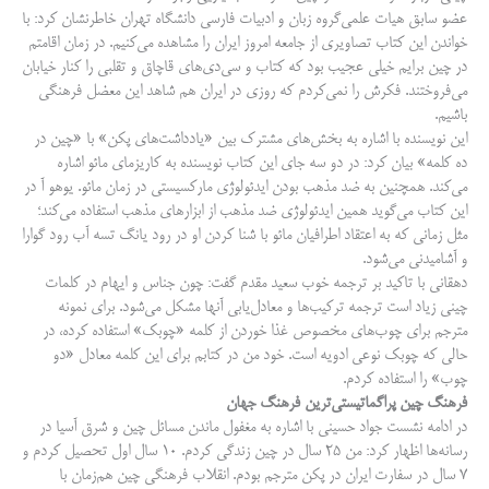
عضو سابق هیات علمی‌گروه زبان و ادبیات فارسی دانشگاه تهران خاطرنشان کرد: با
خواندن این کتاب تصاویری از جامعه امروز ایران را مشاهده می‌کنیم. در زمان اقامتم
در چین برایم خیلی عجیب بود که کتاب و سی‌دی‌های قاچاق و تقلبی را کنار خیابان
می‌فروختند. فکرش را نمی‌کردم که روزی در ایران هم شاهد این معضل فرهنگی
باشیم.
این نویسنده با اشاره به بخش‌های مشترک بین «یادداشت‌های پکن» با «چین در
ده کلمه» بیان کرد: در دو سه جای این کتاب نویسنده به کاریزمای مائو اشاره
می‌کند. همچنین به ضد مذهب بودن ایدئولوژی مارکسیستی در زمان مائو. یوهو آ در
این کتاب می‌گوید همین ایدئولوژی ضد مذهب از ابزارهای مذهب استفاده می‌کند؛
مثل زمانی که به اعتقاد اطرافیان مائو با شنا کردن او در رود یانگ تسه آب رود گوارا
و آشامیدنی می‌شود.
دهقانی با تاکید بر ترجمه خوب سعید مقدم گفت: چون جناس و ایهام در کلمات
چینی زیاد است ترجمه ترکیب‌ها و معادل‌یابی آنها مشکل می‌شود. برای نمونه
مترجم برای چوب‌های مخصوص غذا خوردن از کلمه «چوبک» استفاده کرده، در
حالی که چوبک نوعی ادویه است. خود من در کتابم برای این کلمه معادل «دو
چوب» را استفاده کردم.
فرهنگ چین پراگماتیستی‌ترین فرهنگ جهان
در ادامه نشست جواد حسینی با اشاره به مغفول ماندن مسائل چین و شرق آسیا در
رسانه‌ها اظهار کرد: من ۲۵ سال در چین زندگی کردم. ۱۰ سال اول تحصیل کردم و
۷ سال در سفارت ایران در پکن مترجم بودم. انقلاب فرهنگی چین هم‌زمان با