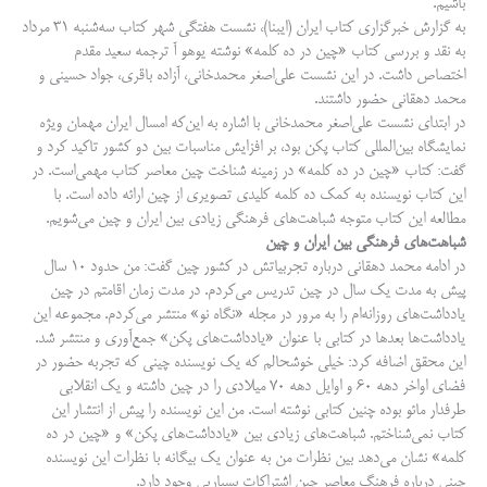
باشیم.
به گزارش خبرگزاری کتاب ایران (ایبنا)، نشست هفتگی شهر کتاب سه‌شنبه ۳۱ مرداد
به نقد و بررسی کتاب «چین در ده کلمه» نوشته یوهو آ ترجمه سعید مقدم
اختصاص داشت. در این نشست علی‌اصغر محمدخانی، آزاده باقری، جواد حسینی و
محمد دهقانی حضور داشتند.
در ابتدای نشست علی‌اصغر محمدخانی با اشاره به این‌که امسال ایران مهمان ویژه
نمایشگاه بین‌المللی کتاب پکن بود، بر افزایش مناسبات بین دو کشور تاکید کرد و
گفت: کتاب «چین در ده کلمه» در زمینه شناخت چین معاصر کتاب مهمی‌است. در
این کتاب نویسنده به کمک ده کلمه کلیدی تصویری از چین ارائه داده است. با
مطالعه این کتاب متوجه شباهت‌های فرهنگی زیادی بین ایران و چین می‌شویم.
شباهت‌های فرهنگی بین ایران و چین
در ادامه محمد دهقانی درباره تجربیاتش در کشور چین گفت: من حدود ۱۰ سال
پیش به مدت یک سال در چین تدریس می‌کردم. در مدت زمان اقامتم در چین
یادداشت‌های روزانه‌ام را به مرور در مجله «نگاه نو» منتشر می‌کردم. مجموعه این
یادداشت‌ها بعدها در کتابی با عنوان «یادداشت‌های پکن» جمع‌آوری و منتشر شد.
این محقق اضافه کرد: خیلی خوشحالم که یک نویسنده چینی که تجربه حضور در
فضای اواخر دهه ۶۰ و اوایل دهه ۷۰ میلادی را در چین داشته و یک انقلابی
طرفدار مائو بوده چنین کتابی نوشته است. من این نویسنده را پیش از انتشار این
کتاب نمی‌شناختم. شباهت‌های زیادی بین «یادداشت‌های پکن» و «چین در ده
کلمه» نشان می‌دهد بین نظرات من به عنوان یک بیگانه با نظرات این نویسنده
چینی درباره فرهنگ معاصر چین اشتراکات بسیاریی وجود دارد.