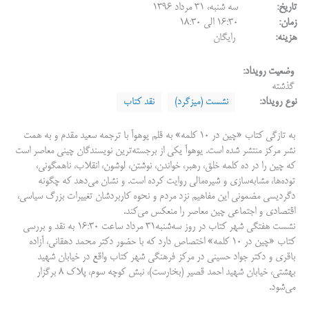
تاریخ:
سه شنبه، ۳۱ مرداد ۱۳۹۶
زمان:
۱۶:۳۰ الی ۱۸:۳۰
هزینه:
رایگان
وضعیت رویداد:
گذشته
نوع رویداد:
نشست (میزگرد)
نقد کتاب
به تازگی کتاب «چین در ۱۰ کلمه» به قلم یوهوآ با ترجمه سعید مقدم و به همت
نشر مرکز منتشر شده است. یوهوآ یکی از برجسته‌ترین نویسندگان چینی معاصر است
که چین را در ده کلمه خلق، رهبر، خواندن، نوشتن، لوشون، انقلاب، ناهمگونی،
توده‌ها، مشابه‌سازی و شیره‌مالی روایت کرده است. و نشان می‌دهد که چگونه
دگردیسی مضمونی این مفاهیم نزد مردم و نحوه کاربردشان تغییرات بزرگ سیاسی،
اقتصادی و اجتماعی چین معاصر را منعکس می‌کند.
نشست هفتگی شهر کتاب در روز سه‌شنبه۳۱ مرداد ساعت ۱۶:۳۰ به نقد و بررسی
کتاب «چین در ۱۰ کلمه» اختصاص دارد که با حضور دکتر محمد دهقانی، آزاده
باقری و دکتر جواد حسینی در مرکز فرهنگی شهر کتاب واقع در خیابان شهید
بهشتی، خیابان شهید احمد قصیر (بخارست)، نبش کوچه سوم، پلاک ۸ برگزار
می‌شود.