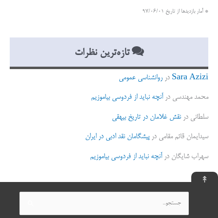
* آمار بازدیدها از تاریخ 97/06/01
تازه‌ترین نظرات
Sara Azizi
در
روانشناسی عمومی
محمد مهندسی
در
آنچه نباید از فردوسی بیاموزیم
سلطانی
در
نقش غلامان در تاریخ بیهقی
سیدایمان قائم مقامی
در
پیشگامان نقد ادبی در ایران
سهراب شایگان
در
آنچه نباید از فردوسی بیاموزیم
↟
جستجو
برای: