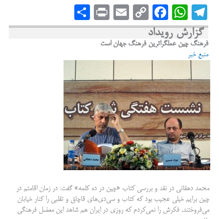
S
Pr
E
C
Fa
W
Te
ha
in
m
op
ce
ha
le
گزارش رویداد
re
t
ail
y
bo
ts
gr
فرهنگ چین عملگرا‌ترین فرهنگ جهان است
منبع خبر
Li
ok
A
a
nk
pp
m
محمد دهقانی در نقد و بررسی کتاب «چین در ده کلمه» گفت: در زمان اقامتم در
چین برایم خیلی عجیب بود که کتاب و سی‌دی‌های قاچاق و تقلبی را کنار خیابان
می‌فروختند. فکرش را نمی‌کردم که روزی در ایران هم شاهد این معضل فرهنگی