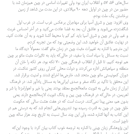
سال‌های ۵۶، ۵۷ و انقلاب ایران بود ولی تغییرات اساسی در چین هم‌زمان شد با
حضور من در چین در اوایل دهه ۹۰ میلادی. در این مدت من شاهد از زمین
برخاستن یک ملت بودم.
وی افزود: چین و شرق آسیا برای مهاجران برعکس غرب است. در غرب اول
شگفت‌زده می‌شوید و عاشق آن، بعد به فضا عادت می‌کنید و در آخر احساس غربت
و غم. ولی در چین و شرق آسیا باید کم کم با محیط آشنا شوید و به آن عادت کنید.
در نهایت عاشق آن خواهید شد. این وضعیتی بود که من تجربه کردم.
این مترجم با اشاره به تغییرات مثبت چین در زمان مائو گفت: معمولاً دیدگاه ما
نسبت به مسائل یا سیاه است یا سفید، در حالی‌که باید به تاثیرات مثبت مائو بر چین
هم توجه کنیم. تا قبل از انقلاب فرهنگی چین ۷۰ تکه بود. هر تکه را خان آن
منطقه و سپاهیانش اداره می‌کردند و دولت محلی کنترلی روی کشور نداشت. در
دوران کمونیستی مائو چین متحد شد، خارجی‌ها اخراج شدند و امنیت برقرار شد.
این محقق با تاکید بر نگاه صفر و صدی ایرانی‌ها به مسائل یادآور شد: در فرهنگ
ایران از زمان مانی به ثنویت مانعه‌الجمع معتقد بودند یعنی یا خیر و اهوارامزدا یا شر و
اهریمن. در حالی‌که در فرهنگ چین یین و یانگ ثنویت لازمه‌الجمع دارند یعنی
بدون هم، معنی پیدا نمی‌کنند. درست است که در هفت هشت سالی که حکومت
خلق چین در چین به قدرت رسیده بود تندروی‌هایی انجام شد که به درستی هم در
این کتاب به آنها اشاره شده، ولی این چند سال نسبت به تاریخ چند هزار ساله چین
ناچیز است.
این پژوهشگر زبان چینی با اشاره به ترجمه خوب کتاب بیان کرد: با وجود این‌که