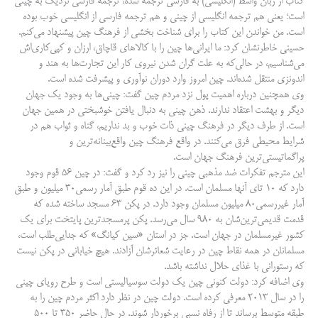
کتاب از زبان واسط (انگلیسی) به فارسی ترجمه شده، ترجمه فارسی نزدیک به چینی
است؛ یعنی هم ترجمه انگلیسی از چینی و هم ترجمه فارسی از انگلیسی خوب بوده
است. من خواندن این کتاب را برای شناخت بخشی از فرهنگ چین پیشنهاد می‌کنم.
حسینی خاطرنشان کرد: ما ایرانی‌ها چین را با کالاهای قاچاق، ارزان و کپی‌کاری‌اش
می‌شناسیم، در حالی‌که به علت گران شدن نیروی کار این تجارت‌ها به هند و
اندونزی منتقل شده‌اند. چین امروز وارد دوران نوآوری و پیشرفت شده است.
وی همچنین درباره اهمیت پول نزد مردم چین گفت: چینی‌ها به وجود یک جهان
دیگر و بهشت اعتقاد ندارند. ذهن چینی به دنبال یافتن خوشبختی در همین جهان
است. از طرف دیگر در فرهنگ چینی ذات خوب و بد نداریم، گناه و ثواب هم در
شرایط محیطی فرق می‌کنند. در واقع فرهنگ چین واقع‌بینانه‌ترین و
پراگماتیستی‌ترین فرهنگ جهان است.
این مترجم تفکرات ضد مذهبی چینی را نیز رد کرد و گفت: در چین ۵۶ قوم وجود
دارد که ۱۰ تای آنها مسلمان است. در این ده قوم طبق آمار رسمی‌۳۰ میلیون و طبق
آمار غیررسمی‌۸۰ میلیون مسلمان وجود دارد. در پکن ۶۳ مسجد ساخته شده که
قدمت قدیمی‌ترین‌شان به ۹۸۰ سال می‌رسد. پکن پرمسجدترین پایتخت برای یک
کشور غیرمسلمان در جهان است. جز در استان «سین کیانگ» که جدایی‌طلب است،
مسلمانان در همه نقاط چین در رعایت شعائرشان آزادند. هیچ خیابانی در پکن نیست
که رستورانی با غذای حلال نداشته باشد.
وی اضافه کرد: دولت کنونی چین یک دولت سوسیالیستی است و طرح رویای چینی
را در سال ۲۰۱۳ معرفی کرده است. دولت چین در نظر دارد اکثر مردم چین را به
طبقه متوسط برساند تا از رفاه نسبی برخوردار شوند. در حال حاضر ۳۵۰ تا ۵۰۰