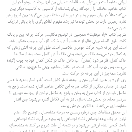
ایرانی مشابه است و می‌توان به مطالعات تطبیقی بین آنها پرداخت. یوهو آ در این
کتاب مفاهیم مختلف را از دیدگاه زیبایی‌شناسانه از کانسپتی به کانسپت دیگر بیان
می‌کند؛ مثلاً در بیان مفهوم رهبر در دوره‌های مختلف چین می‌گوید: چین امروز رهبر
ندارد، رهبری دارد. در بخش توده‌ها نیز رشد مفهوم انقلابی‌گری را با پایانی تراژیک
نشان می‌دهد.
مترجم کتاب «راه موفقیت» همچنین در توضیح مکانیسم حرکت چرخه یین و یانگ
گفت: طبق فلسفه چینی عالم از ۵ عنصر آتش، خاک، فلز، آب و چوب تشکیل شده‌
است. این چرخه شبیه حرکت جوهری ملاصدرا است. طبق این چرخه آتش زمانی که
به کمال خود می‌رسد خاک می‌شود، یعنی خاک آتشِ کامل است. بعد از سال‌ها
خاک کامل، فلز می‌شود (معدن). آب داخل خاک در شکل کمال خود به چوب (گیاه)
می‌رسد، پس چوب، آب کامل است. در تکامل مفاهیم چینی ما هیچ‌چیز ساکنی
نداریم؛ همه‌چیز در این چرخه در حرکت است.
وی افزود: بر همین اساس متن یا نوشته شعار کامل است. آنقدر شعار بدهید تا عملی
شود. در جاهای دیگری از کتاب هم به این تکامل مفاهیم اشاره شده است: راجع به
تکامل خواندن از کتاب سرخ به رمان و راجع به تکامل نوشتن از روزنامه دیواری تا
سردبیر مجله. در بخش مشابه‌سازی نیز به این تکامل اشاره می‌شود؛ چین آنقدر
مشابه‌سازی می‌کند تا به الگوی خودش برسد.
این محقق مطالعات چین درباره رسیدن به مرحله مشابه‌سازی توضیح داد: عدم
توازن در یک برهه اجتماعی تضاد اجتماعی را به وجود می‌آورد، تضاد اجتماعی
باعث گیجی نظام ارزشی می‌شود و در نتیجه آن ملت شروع می‌کنند به مشابه‌سازی.
اما از آنجایی‌که چینی‌ها هرگز متوقف نمی‌شوند با الگو گرفتن و تکرار این پروسه در