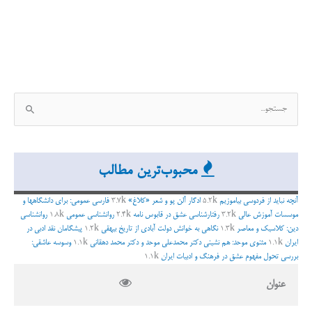
ج
س
ت
ج
محبوب‌ترین مطالب
و
ب
آنچه نباید از فردوسی بیاموزیم
5.2k
ادگار آلن پو و شعر «کلاغ»
3.7k
فارسی عمومی: برای دانشگاهها و
ر
موسسات آموزش عالی
3.2k
رفتارشناسی عشق در قابوس نامه
2.4k
روانشناسی عمومی
1.8k
روانشناسی
دین: کلاسیک و معاصر
1.3k
نگاهی به خوانش دولت آبادی از تاریخ بیهقی
1.2k
پیشگامان نقد ادبی در
ا
ایران
1.1k
مثنوی موحد: هم نشینی دکتر محمدعلی موحد و دکتر محمد دهقانی
1.1k
وسوسه عاشقی:
ی
بررسی تحول مفهوم عشق در فرهنگ و ادبیات ایران
1.1k
:
عنوان