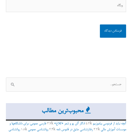
وبگاه
ج
س
ت
ج
محبوب‌ترین مطالب
و
ب
آنچه نباید از فردوسی بیاموزیم
5.2k
ادگار آلن پو و شعر «کلاغ»
3.7k
فارسی عمومی: برای دانشگاهها و
ر
موسسات آموزش عالی
3.2k
رفتارشناسی عشق در قابوس نامه
2.4k
روانشناسی عمومی
1.8k
روانشناسی