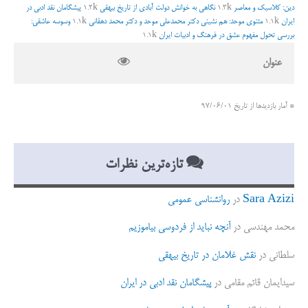
دین: کلاسیک و معاصر
1.3k
نگاهی به خوانش دولت آبادی از تاریخ بیهقی
1.2k
پیشگامان نقد ادبی در
ا
ایران
1.1k
مثنوی موحد: هم نشینی دکتر محمدعلی موحد و دکتر محمد دهقانی
1.1k
وسوسه عاشقی:
ی
بررسی تحول مفهوم عشق در فرهنگ و ادبیات ایران
1.1k
:
عنوان
* آمار بازدیدها از تاریخ 97/06/01
تازه‌ترین نظرات
Sara Azizi
در
روانشناسی عمومی
محمد مهندسی
در
آنچه نباید از فردوسی بیاموزیم
سلطانی
در
نقش غلامان در تاریخ بیهقی
سیدایمان قائم مقامی
در
پیشگامان نقد ادبی در ایران