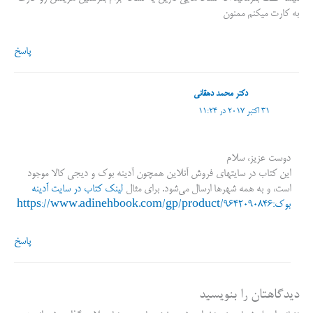
به کارت میکنم ممنون
پاسخ
دکتر محمد دهقانی
31 اکتبر 2017 در 11:24
دوست عزیز، سلام
این کتاب در سایتهای فروش آنلاین همچون آدینه بوک و دیجی کالا موجود
است، و به همه شهرها ارسال می‌شود. برای مثال
لینک کتاب در سایت آدینه
بوک:
https://www.adinehbook.com/gp/product/9642090846
پاسخ
دیدگاهتان را بنویسید