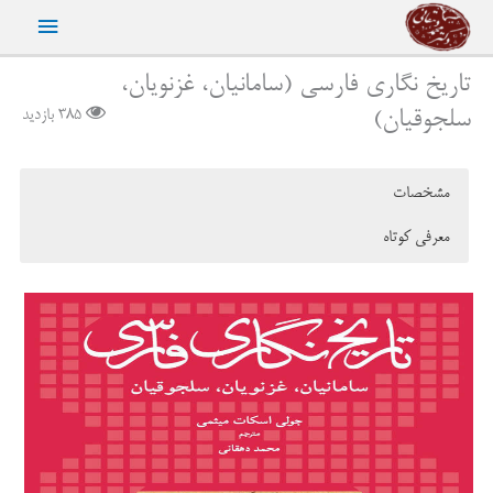
رش
فهرست
ه
حتوا
اصلی
تاریخ نگاری فارسی (سامانیان، غزنویان،
سلجوقیان)
385 بازدید
مشخصات
معرفی کوتاه
نویسنده:
جولی اسکات میثمی
در این کتاب تاریخ‌نگاری فارسی و اهمیت آن در طول تقریباً سه قرن
ناشر:
ماهی
(قرن‌های دهم تا دوازدهم میلادی/ چهارم تا ششم هجری قمری) به‌دقت
مکان چاپ:
تهران
بررسی و کوشش شده است تا علل پیدایش تاریخ‌نگاری فارسی و پیوند آن با
نوع جلد:
شومیز
تاریخ‌نگاری عربی و تاریخ‌نگاری در ایران پیش از اسلام، مشخص شود.
قطع کتاب:
رقعی
نویسندۀ این کتاب می‌کوشد جایگاه نوشته‌های تاریخی فارسی را در عرصۀ
چاپ اول:
1391
تاریخ‌نگاری اسلامی‌نشان دهد. پژوهش در این حوزه به طور سنتی متوجه
شمارگان:
2,000 نسخه
آثاری بوده که به عربی نوشته شده‌اند. کافی است کسی به «تاریخچۀ
تعداد صفحات:
400
تاریخ‌نگاری اسلامی» اثر فرانتس روزنتال بنگرد تا ببیند در آن چه سهم
شابک:
978-964-209-084-6
اندکی به تاریخ‌نگاران فارسی‌زبان اختصاص یافته است. نویسنده در مسیر
قیمت:
145,000 ریال
بحث از مورخان ایرانی و آثار آنها سؤالاتی را مطرح می‌کند که به ندرت مورد