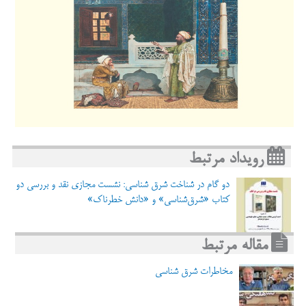
قیمت:
820,000 ریال
بر این نظر است که شرق‌شناسی، به معنای دقیق کلمه، از قرن‌های شانزدهم
و هفدهم میلادی به دست کسانی چون گیّوم پوستل، یاکو گولیوس و ادوارد
پوکاک پدید آمده است. شرق‌شناسی در ایران با کتاب مشهور ادوارد سعید
مطرح شد و تصویری که اروین از شرق‌شناسی به دست می‌دهد تا حد زیادی
نقطه‌ی مقابل دیدگاه سعید در کتاب «شرق‌شناسی» است.
کتاب «دانش خطرناک» در سال ۲۰۰۸ منتشر شد و برخلاف کتاب ادوارد
سعید که نگاه ایدئولوژیک به شرق‌شناسی دارد سعی کرده تا با نگاهی
بی‌طرف و فارغ از ایدئولوژی به شرق‌شناسی بپردازد.
اروین تاریخ معاصر را در دانشگاه آکسفورد خواند. او تحصیلات تکمیلی‌اش را
در دانشگاه مطالعات مشرق‌زمین و افریقا (SOAS) تحت نظارت برنارد
رویداد مرتبط
لوئیس گذراند و در طول تحصیل به اسلام گروید. در سال ۱۹۷۲ استاد
تاریخ قرون وسطی در دانشگاه سنت اندروز شد اما پنج‌سال بعد، در سال
دو گام در شناخت شرق شناسی: نشست مجازی نقد و بررسی دو
۱۹۷۷ زندگی آکادمیک را رها کرد تا داستان‌نوسی را ادامه بدهد، البته او
کتاب «شرق‌شناسی» و «دانش خطرناک»
همچنان به‌طور پاره‌وقت در دانشگاه‌های آکسفورد و کمبریج تدریس می‌کند.
مقاله مرتبط
مخاطرات شرق شناسی