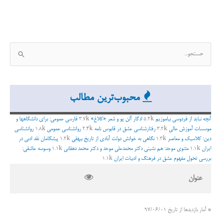
ج
س
ت
ج
محبوب‌ترین مطالب
و
ب
آنچه نباید از فردوسی بیاموزیم
5.2k
ادگار آلن پو و شعر «کلاغ»
3.7k
فارسی عمومی: برای دانشگاهها و
ر
موسسات آموزش عالی
3.2k
رفتارشناسی عشق در قابوس نامه
2.4k
روانشناسی عمومی
1.8k
روانشناسی
دین: کلاسیک و معاصر
1.3k
نگاهی به خوانش دولت آبادی از تاریخ بیهقی
1.2k
پیشگامان نقد ادبی در
ا
ایران
1.1k
مثنوی موحد: هم نشینی دکتر محمدعلی موحد و دکتر محمد دهقانی
1.1k
وسوسه عاشقی:
ی
بررسی تحول مفهوم عشق در فرهنگ و ادبیات ایران
1.1k
:
عنوان
* آمار بازدیدها از تاریخ 97/06/01