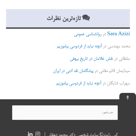
تازه‌ترین نظرات
Sara Azizi
در
روانشناسی عمومی
محمد مهندسی
در
آنچه نباید از فردوسی بیاموزیم
سلطانی
در
نقش غلامان در تاریخ بیهقی
سیدایمان قائم مقامی
در
پیشگامان نقد ادبی در ایران
سهراب شایگان
در
آنچه نباید از فردوسی بیاموزیم
↟
جستجو
برای:
کپی رایت© سایت شخصی دکتر محمد دهقانی |