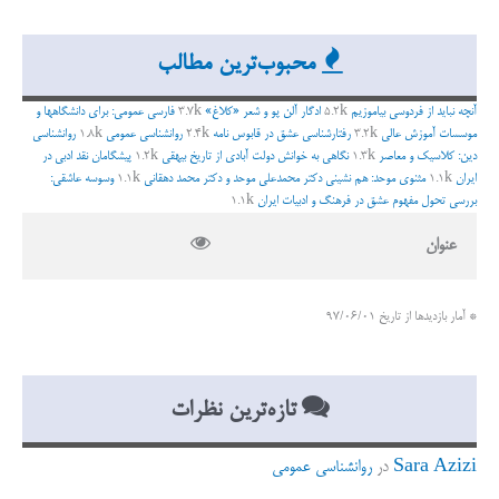
ت
ج
محبوب‌ترین مطالب
و
ب
آنچه نباید از فردوسی بیاموزیم
5.2k
ادگار آلن پو و شعر «کلاغ»
3.7k
فارسی عمومی: برای دانشگاهها و
ر
موسسات آموزش عالی
3.2k
رفتارشناسی عشق در قابوس نامه
2.4k
روانشناسی عمومی
1.8k
روانشناسی
دین: کلاسیک و معاصر
1.3k
نگاهی به خوانش دولت آبادی از تاریخ بیهقی
1.2k
پیشگامان نقد ادبی در
ا
ایران
1.1k
مثنوی موحد: هم نشینی دکتر محمدعلی موحد و دکتر محمد دهقانی
1.1k
وسوسه عاشقی:
ی
بررسی تحول مفهوم عشق در فرهنگ و ادبیات ایران
1.1k
:
عنوان
* آمار بازدیدها از تاریخ 97/06/01
تازه‌ترین نظرات
Sara Azizi
در
روانشناسی عمومی