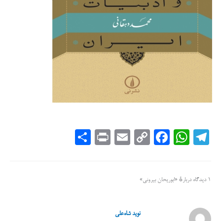
چنان از روزگار خود پیش‌تر بود که درخشان‌ترین اکتشاف‌های او را اغلب
دانشمندان زمانش درک نمی‌کردند؛ نخستین کسی بود که به فرمولی ساده
برای اندازه‌گیری محیط زمین دست یافت، و این را محتمل می‌دانست که
زمین به دور خورشید بچرخد.»
S
Pr
E
C
Fa
W
Te
ha
in
m
op
ce
ha
le
re
t
ail
y
bo
ts
gr
1 دیدگاه دربارهٔ «ابوریحان بیرونی»
Li
ok
A
a
nk
pp
m
نوید شاه‌علی