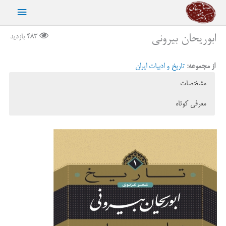
رش
فهرست
ه
حتوا
اصلی
ابوریحان بیرونی
483 بازدید
از مجموعه:
تاریخ و ادبیات ایران
مشخصات
معرفی کوتاه
ناشر:
نشر نی
هیچ مبالغه نکرده‌ایم اگر ابوریحان را یکی از معدود دانشمندان جهان بشمریم
نوع جلد:
شومیز
که، با عدول از معیارهای فکری و عقیدتی حاکم بر روزگار خودشان،
قطع کتاب:
رقعی
بنیادهای تازه‌ای برای دانش بشر پی افگنده و زمینه‌های تحول آن را فراهم
چاپ اول:
1397
کرده‌اند. تیزبینی و صراحت بیان نقادانه‌ی بیرونی چنان است که گویی با
تعداد صفحات:
87
دانشمندی امروزی، در ردیف بزرگانی چون فروید و آینشتاین و راسل،
شابک:
978-964-185-581-1
سروکار داریم. او را می‌توانیم نخستین هندشناس و دین‌پژوه و مردم‌شناس
قیمت:
120,000 ریال
جهان (به همان معنایی که امروز از این واژه‌ها اراده می‌کنیم) بدانیم؛ مردی
مانند لئوناردو داوینچی که قرن‌ها از زمان خود پیش‌تر بود و به مسائلی
می‌اندیشید که به خاطر کمتر کسی از مردمان زمان خودش یا حتا بسیاری از
انسان‌های روزگاران بعد خطور می‌کرد. به گفته‌ی باباجان غفوروف، «بیرونی