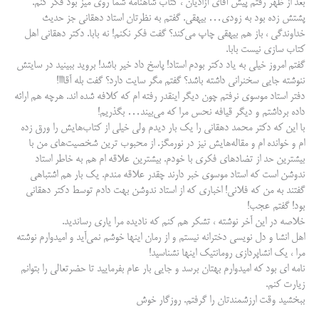
بعد از ظهر رفتم پیش آقای آزادیان ، کتاب شاهنامه شما روی میز بود فکر کنم.
پشتش زده بود به زودی… بیهقی. گفتم به نظرتان استاد دهقانی جز حدیث
خداوندگی ، باز هم بیهقی چاپ می‌کند؟ گفت فکر نکنم! نه بابا. دکتر دهقانی اهل
کتاب سازی نیست بابا.
گفتم امروز خیلی به یاد دکتر بودم استاد! پاسخ داد خیر باشد! بروید ببینید در سایتش
ننوشته جایی سخنرانی داشته باشد؟ گفتم مگر سایت دارد؟ گفت بله آقاااا!
دفتر استاد موسوی نرفتم چون دیگر اینقدر رفته ام که کلافه شده اند. هرچه هم ارائه
داده برداشتم و دیگر قیافه نحس مرا که می‌بیند… بگذریم!
با این که دکتر محمد دهقانی را یک بار دیدم ولی خیلی از کتاب‌هایش را ورق زده
ام و خوانده ام و مقاله‌هایش نیز در نورمگز. از محبوب ترین شخصیت‌های من با
بیشترین حد از تضادهای فکری با خودم. بیشترین علاقه ام هم به خاطر استاد
ندوشن است که استاد موسوی خبر دارند چقدر علاقه مندم. یک بار هم اشتباهی
گفتند به من که فلانی! اخباری که از استاد ندوشن بهت دادم توسط دکتر دهقانی
بود! گفتم عجب!
خلاصه در این آخر نوشته ، تشکر هم کنم که نادیده مرا یاری رساندید.
اهل انشا و دل نویسی دخترانه نیستم و از رمان اینها خوشم نمی‌آید و امیدوارم نوشته
مرا ، یک انشاپردازی رومانتیک اینها نشناسید!
نامه ای بود که امیدوارم بهتان برسد و جایی بار عام بفرمایید تا حضرتعالی را بتوانم
زیارت کنم.
ببخشید وقت ارزشمندتان را گرفتم. روزگار خوش