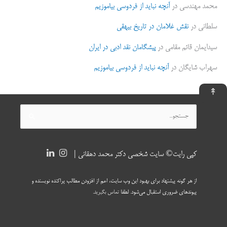
محمد مهندسی
در
آنچه نباید از فردوسی بیاموزیم
سلطانی
در
نقش غلامان در تاریخ بیهقی
سیدایمان قائم مقامی
در
پیشگامان نقد ادبی در ایران
سهراب شایگان
در
آنچه نباید از فردوسی بیاموزیم
↟
جستجو
برای:
کپی رایت© سایت شخصی دکتر محمد دهقانی |
از هر گونه پیشنهاد برای بهبود این وب سایت، اعم از افزودن مطالب پراکنده نویسنده و
پیوندهای ضروری استقبال می‌شود. لطفا
تماس بگیرید
.