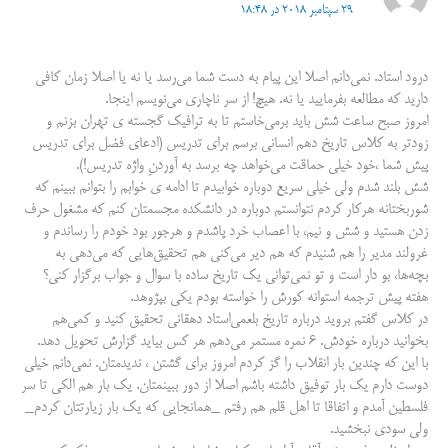
29 سپتامبر 2018 در 18:48
درود استاد. نمی‌دانم اصلا این پیام به دست شما می‌رسد یا نه یا اصلا زمان کافی
دارید که مطالعه بفرمایید یا نه. هیچ! از سر ناچاری می‌نویسم اینجا.
امروز صبح ساعت شش باید برمی‌خاستم تا به ترافیک گجسته ی تهران بزنم و
زودتر به کلاس تاریخ دهم انسانی برسم برای تدریس (ادعای فضل برای تدریس
پیش شما ،خود خیلی حماقت می‌خواهد چه برسد به آوردنِ واژه تدریس!).
شش بلند شدم ولی خیلی سریع دوباره خوابیدم تا ادامه ی خوابم را بتوانم ببینم که
شوربختانه هرکار کردم نتوانستم دوباره در دانشکده مجسمتان کنم که مشغول حرف
زدن هستید و شش و نیم، با اعصاب خرد پاشدم و هرجور بود خودم را رساندم و
غرولند مدیر را هم شنیدم که هم دیر می‌کنی هم تحقیق‌هایی که می‌دهی به
بچه‌ها، بو دار است و تو نمی‌توانی یک تاریخ ساده با سوال و جواب برگزار کنی؟
هفته پیش ترجمه استوانه کورش را خواسته بودم یکی بپژوهد.
در کلاس گفتم بروید درباره تاریخ بلعمی‌استاد دهقانی تحقیق کنید و کمی‌هم
بخوانید درباره خودش. ۶ نمره مستمر می‌دهم هر کس بیاید گزارش تحویل دهد.
با این که چندین بار انقلاب را گز کردم امروز برای گشتن ، ندیدمتان. نمی‌دانم خیلی
دوست دارم یک بار توفیق داشته باشم اصلا از دور ببینمتان. یک بار هم الکی تا سر
فلسطین آمدم و اتفاقا تا اهل قلم هم رفتم _همانجایی که یک بار زیارتتان کردم_
ولی سودی نبخشید.