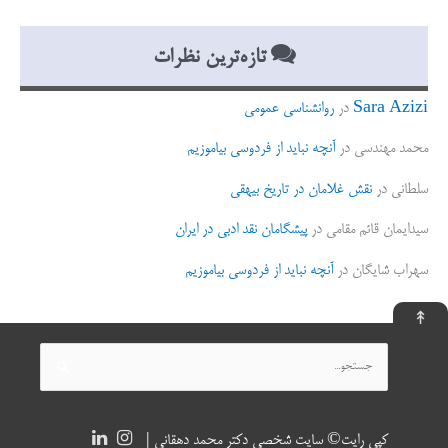
تازه‌ترین نظرات
Sara Azizi
در
روانشناسی عمومی
محمد مهندسی
در
آنچه نباید از فردوسی بیاموزیم
سلطانی
در
نقش غلامان در تاریخ بیهقی
سیدایمان قائم مقامی
در
پیشگامان نقد ادبی در ایران
سهراب شایگان
در
آنچه نباید از فردوسی بیاموزیم
↟
جستجو
برای:
کپی رایت© سایت شخصی دکتر محمد دهقانی |