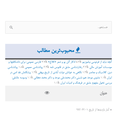
ج
س
ت
ج
محبوب‌ترین مطالب
و
ب
آنچه نباید از فردوسی بیاموزیم
5.2k
ادگار آلن پو و شعر «کلاغ»
3.7k
فارسی عمومی: برای دانشگاهها و
ر
موسسات آموزش عالی
3.2k
رفتارشناسی عشق در قابوس نامه
2.4k
روانشناسی عمومی
1.8k
روانشناسی
دین: کلاسیک و معاصر
1.3k
نگاهی به خوانش دولت آبادی از تاریخ بیهقی
1.2k
پیشگامان نقد ادبی در
ا
ایران
1.1k
مثنوی موحد: هم نشینی دکتر محمدعلی موحد و دکتر محمد دهقانی
1.1k
وسوسه عاشقی:
ی
بررسی تحول مفهوم عشق در فرهنگ و ادبیات ایران
1.1k
:
عنوان
* آمار بازدیدها از تاریخ 97/06/01