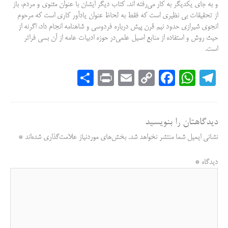
و به جای یکدیگر به کار می‌رفته اند. کتاب دیگر ایشان با عنوان مثنوی و مردم، باز
از تحقیقات بی نظیری است که فقط به لحاظ عنوان یادآور کاری است که مرحوم
انجوی شیرازی حدود نیم قرن پیش درباره فردوسی و شاهنامه انجام داد، اگرنه از
حیث روش و استفاده از منابع اصیل علمی‌در حوزه ادبیات عامه از آن بسی فراتر
است.
S
Pr
E
C
Fa
W
Te
ha
in
m
op
ce
ha
le
re
t
ail
y
bo
ts
gr
دیدگاهتان را بنویسید
Li
ok
A
a
نشانی ایمیل شما منتشر نخواهد شد.
بخش‌های موردنیاز علامت‌گذاری شده‌اند
*
nk
pp
m
دیدگاه
*