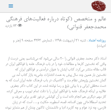
رش
فهرست
ه
حتوا
اصلی
عالم و متخصص (کوتاه درباره فعالیت‌های فرهنگی
محمدجعفر قنواتی)
73 بازدید
روزنامه اعتماد
، شنبه ۲۱ اردیبهشت 1398 ، شماره‌ی ۴۳۶۳ ،صفحه ۹ (هنر و
ادبیات)
استاد دکتر محمد جعفری قنواتی را ۲۰ سالی می‌شود که می‌شناسم، یعنی درست از
وقتی که نخستین کارها و مطالعات خود را در باب فرهنگ عامه یا فولکلور ایران در
قالب مقاله منتشر می‌کرد. کتاب ایشان با عنوان درآمدی بر فولکلور ایران که
نخستین بار همین چند سال پیش به همت انتشارات جامی‌به بازار کتاب آمد بی
گمان نخستین پژوهش نظام مند و آکادمیک در باب فرهنگ عامه ایران است که به
دست محققی ایرانی و با بیانی بلیغ و رسا نوشته شده. در این کتاب دکتر جعفری
علاوه بر اینکه فرهنگ عامه یا فولکلور ایران را با دقت تمام تبویب و معرفی کرده،
کار مهم دیگری هم انجام داده است و آن کوششی درخور تقدیر برای تعریف و
تحدید اصطلاحاتی چون افسانه، قصه، اسطوره، حکایت و… است که در زبان
فارسی، چه نزد عوام و چه کاربرد ادبا و دانشمندان، تاکنون چندان از هم متمایز نبوده