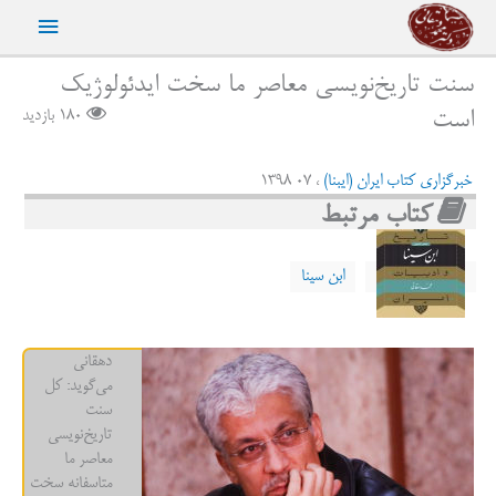
رش
فهرست
ه
حتوا
اصلی
سنت تاریخ‌نویسی معاصر ما سخت ایدئولوژیک
است
180 بازدید
خبرگزاری کتاب ایران (ایبنا)
، 07 1398
کتاب مرتبط
ابن سینا
دهقانی
می‌گوید: کل
سنت
تاریخ‌نویسی
معاصر ما
متاسفانه سخت