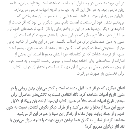
در این مورد مشخص در وهله اول آنچه اهمیت داشته است نوشتارهای ابن‌سینا به
زبان فارسی بود. به هر حال این اثر به ادبیات و تاریخ ادبیات فارسی می‌پردازد.
بنابراین من به‌طور ویژه به دانش‌نامه علایی و به خصوص آن سه بخشی که
می‌دانیم انشای خود ابن‌سیناست اهمیت دادم. سعی دیگرم این بود که اگر بناست از
کتاب‌های دیگر ابن‌سینا هم در این اثر بخش‌هایی را نقل کنم، ترجمه‌های قدیم‌تر را
مبنا قرار دهم. مثلاً ترجمه‌ای که در قرن هفتم یا هشتم صورت گرفته است. آن
متون به دلیل قدمت‌شان برای من اصالت داشتند. حتی در این بخش از کتاب، جایی
من از تصحیحی استفاده کردم که تا کنون منتشر نشده است. تصحیح مرحوم استاد
مینوی از ترجمه اشارات که در کتابخانه خود ایشان محفوظ است. این بخش از
اشارات از نسخه‌های چاپی افتاده بوده است و مینوی زحمت کشیده و به دست خود
از روی نسخه‌ای خطی رونویسی از آن تهیه کرده است و انتشار آن در این کتاب
برای نخستین بار صورت می‌گیرد.
اتفاق دیگری که در اثر شما قابل مشاهده است و کمتر می‌توان چنین روشی را در
متون تاریخ ادبیات مشاهده کرد، نگاه انتقادی نسبت به تلاش‌های معاصران برای
نوشتن تاریخ ادبیات است. مثلاً در همین کتاب ابن‌سینا قرائت یان ریپکا از دلایل
خروج ابن سینا از بخارا را نقد می­‌کنید و از طرف دیگر نگرش انتقادی نسبت به متون
قدیم و از جمله روایت چهار مقاله از زندگی ابن سینا را هم در این اثر می‌شود
مشاهده کرد. از اساس به گمان شما نوشتن تاریخ ادبیات را تا چه میزان می‌توان با
نقد آثار دیگران ممزوج کرد؟