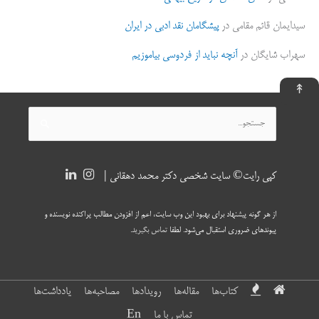
سیدایمان قائم مقامی
در
پیشگامان نقد ادبی در ایران
سهراب شایگان
در
آنچه نباید از فردوسی بیاموزیم
↟
جستجو
برای:
کپی رایت© سایت شخصی دکتر محمد دهقانی |
از هر گونه پیشنهاد برای بهبود این وب سایت، اعم از افزودن مطالب پراکنده نویسنده و
پیوندهای ضروری استقبال می‌شود. لطفا
تماس بگیرید
.
کتاب‌ها
مقاله‌ها
رویدادها
مصاحبه‌ها
یادداشت‌ها
تماس با ما
En