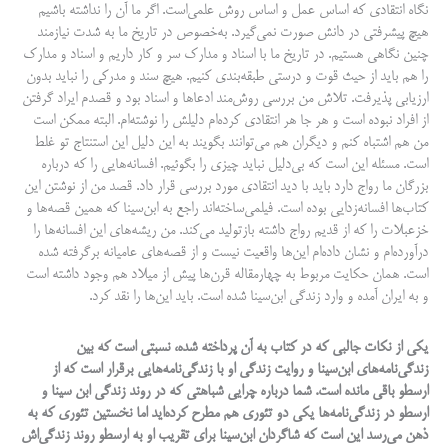
نگاه انتقادی که اساس عمل و اساس روش علمی‌است. اگر ما آن را نداشته باشیم
هیچ پیشرفتی در دانش صورت نمی‌گیرد. به‌خصوص در تاریخ ما به شدت نیازمند
چنین نگاهی هستیم. در تاریخ ما با اسناد و مدارک سر و کار داریم و اسناد و مدارک
را هم باید از حیث قوت و درستی طبقه‌بندی کنیم. هیچ سند و مدرکی را نباید بدون
ارزیابی پذیرفت. تلاش من بررسی روش‌مند ادعاها و اسناد بود و قصدم ایراد گرفتن
از افراد نبوده است و هر جا هر انتقادی کرده‌ام دلیلش را نوشته‌ام. البته ممکن است
من هم اشتباه کنم و دیگران هم می‌توانند بگویند به این دلیل این استنتاج تو غلط
است. مسئله این است که بی‌دلیل نباید چیزی را بگوئیم. افسانه‌هایی را که درباره
بزرگان ما رواج دارد باید با دید انتقادی مورد بررسی قرار داد. قصد من از نوشتن این
کتاب‌ها افسانه‌زدایی بوده است. فیلمی‌ساخته‌اند راجع به ابن‌سینا که همین قصه‌ها و
خزعبلات را که از قدیم رواج داشته بازتولید می‌کند. من ریشه‌های این افسانه‌ها را
درآورده‌ام و نشان داده‌ام این‌ها واقعیت نیست و از قصه‌های عامیانه برگرفته شده
است. همان حکایت مربوط به چهارمقاله قرن‌ها پیش از میلاد هم وجود داشته است
و به ایران آمده و وارد زندگی ابن‌سینا شده است. باید این‌ها را نقد کرد.
یکی از نکات جالبی که در کتاب به آن پرداخته شده، نسبتی است که بین
زندگی‌نامه‌های ابن‌سینا و روایت زندگی او با زندگی‌نامه‌هایی برقرار است که از
ارسطو باقی مانده است. شما درباره چرایی شباهتی که در روند زندگی ابن سینا و
ارسطو در زندگی‌نامه‌ها یکی دو تئوری هم مطرح کرده‌اید اما نخستین تئوری که به
ذهن می‌رسد این است که شاگردان ابن‌سینا برای تقریب او به ارسطو روند زندگی‌اش