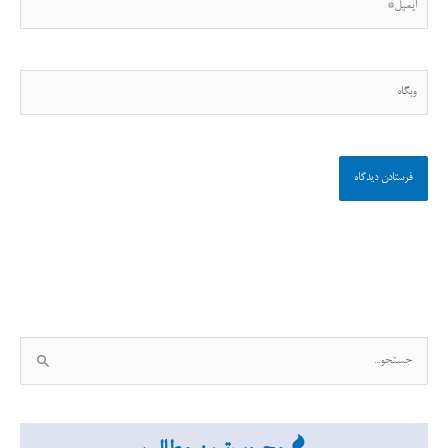
وبگاه
ج
س
ت
ج