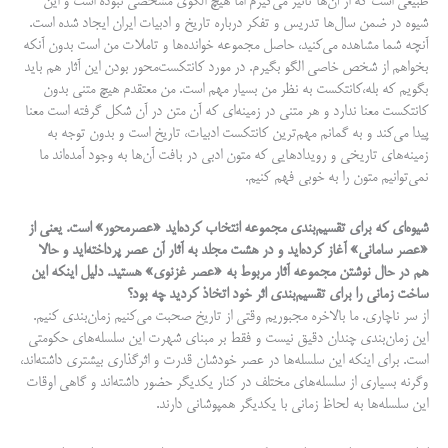
طبیعی است که از آن‌ها تاثیر می‌گیرم اما هیچ الگوی مشخصی نبوده است و این
شیوه در ضمن سال‌ها تدریس و تفکر درباره تاریخ و ادبیات ایران ایجاد شده است.
آنچه شما مشاهده می‌کنید، حاصل مجموعه خوانده‌ها و تاملات من است بدون آنکه
بخواهم از شخص خاصی الگو بگیرم. در مورد کانتکست‌محور بودن این آثار هم باید
بگویم که بله،کانتکست به نظر من بسیار مهم است. من معتقدم هیچ متنی بدون
کانتکست معنا ندارد و هر متنی در زمینه‌ای که آن متن در آن شکل گرفته است معنا
پیدا می‌کند و به گمانم مهم‌ترین کانتکست ادبیات، تاریخ است و بدون توجه به
زمینه‌های تاریخی و رویدادهایی که متون ادبی در بافت آن‌ها به وجود آمده‌اند ما
نمی‌توانیم متون را به خوبی فهم کنیم.
شیوه‌ای که برای تقسیم‌بندی مجموعه انتخاب کرده‌اید «عصرمحور» است. یعنی از
«عصر سامانی» آغاز کرده‌اید و در هشت مجلد به آثار آن عصر پرداخته‌اید و حالا
هم در حال نوشتن مجموعه آثار مربوط به «عصر غزنوی» هستید. دلیل اینکه این
ساخت زمانی را برای تقسیم‌بندی اثر خود اتخاذ کردید چه بود؟
از سر ناچاری. ما بالاخره مجبوریم وقتی از تاریخ صحبت می‌کنیم زمان‌بندی کنیم.
این زمان‌بندی چندان دقیق نیست و فقط بر مبنای شهرت این سلسله‌های حکومتی
است. برای اینکه این سلسله‌ها در عصر خودشان قدرت و اثرگذاری بیشتری داشته‌اند،
وگرنه بسیاری از سلسله‌های مختلف در کنار یکدیگر حضور داشته‌اند و گاهی اوقات
این سلسله‌ها به لحاظ زمانی با یکدیگر همپوشانی دارند.