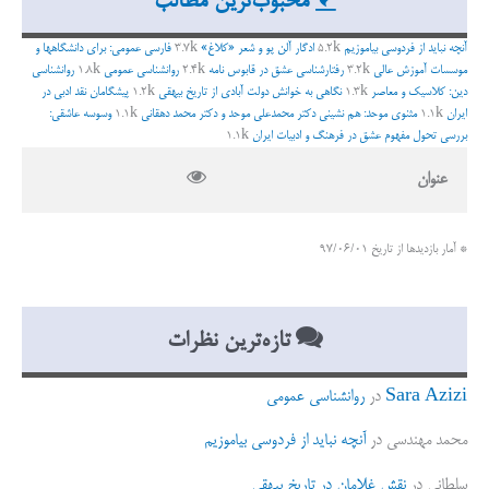
محبوب‌ترین مطالب
و
ب
آنچه نباید از فردوسی بیاموزیم
5.2k
ادگار آلن پو و شعر «کلاغ»
3.7k
فارسی عمومی: برای دانشگاهها و
ر
موسسات آموزش عالی
3.2k
رفتارشناسی عشق در قابوس نامه
2.4k
روانشناسی عمومی
1.8k
روانشناسی
دین: کلاسیک و معاصر
1.3k
نگاهی به خوانش دولت آبادی از تاریخ بیهقی
1.2k
پیشگامان نقد ادبی در
ا
ایران
1.1k
مثنوی موحد: هم نشینی دکتر محمدعلی موحد و دکتر محمد دهقانی
1.1k
وسوسه عاشقی:
ی
بررسی تحول مفهوم عشق در فرهنگ و ادبیات ایران
1.1k
:
عنوان
* آمار بازدیدها از تاریخ 97/06/01
تازه‌ترین نظرات
Sara Azizi
در
روانشناسی عمومی
محمد مهندسی
در
آنچه نباید از فردوسی بیاموزیم
سلطانی
در
نقش غلامان در تاریخ بیهقی