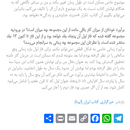
موضوع خاص ممکن است در طول زمان تغییر بکند و من بر مبنای نگاهی که به
هنگام نوشتن کتاب نسبت به یک موضوع دارم آن اثر را تالیف می‌کنم. بنابراین
می‌توانم بگویم آن کتاب، تکرار «حدیث خداوندی و بندگی» نخواهد بود.
برآورد خودتان از میزان کار باقی مانده از این مجموعه چه میزان است؟ در ورودیه
مجموعه گفته شده که فاز اول آن پنجاه جلد خواهد بود و از این فاز تا کنون ۱۳ جلد
منتشر شده است. با نظرتان این مجموعه چه زمانی به سرانجام می‌رسد؟
برآورد زمانی خاصی به شکل قطعی نمی‌توانم بکنم. برای فاز اول بازه زمانی پنج
ساله‌ای را در نظر گرفته بودم اما بعد متوجه شدم که ممکن است در جریان کار دامنه
تحقیق گسترش پیدا کند. به عنوان مثال من برای نوشتن همین کتاب ابن سینا سه
ماه را در نظر گرفته بودم اما نوشتن آن حدود یک سال به طول انجامید. بنابراین در
حال حاضر با احتیاط بیشتری برآورد می‌کنم. فکر می‌کنم آن پنج سال را باید به ده
سال یا پانزده سال افزایش داد تا پنجاه عنوان اول که تا قرن هفتم را شامل می‌شود
کامل شود. بعد از آن اگر عمری بود فاز دوم را آغاز می‌کنم.
بازنشر:
خبرگزاری کتاب ایران (ایبنا)
S
Pr
E
C
Fa
W
Te
ha
in
m
op
ce
ha
le