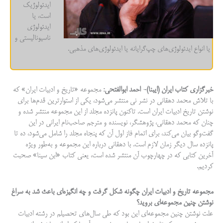
ایدئولوژیک
است، یا
ایدئولوژی
ناسیونالیستی و
یا انواع ایدئولوژی‌های چپ‌گرایانه یا ایدئولوژی‌های مذهبی.
خبرگزاری کتاب ایران (ایبنا)- احمد ابوالفتحی:
مجموعه «تاریخ و ادبیات ایران» که
با تلاش محمد دهقانی در نشر نی منتشر می‌شود، یکی از استوارترین قدم‌ها برای
نوشتن تاریخ ادبیات ایران است. تاکنون پانزده مجلد از این مجموعه منتشر شده و
چنان که محمد دهقانی، پژوهشگر، نویسنده و مترجم صاحب‌نام ایرانی در این
گفت‌وگو بیان می‌کند، برای اتمام فاز اول آن که پنجاه مجلد را شامل می‌شود، ده تا
پانزده سال دیگر زمان لازم است. با دهقانی درباره این مجموعه و به‌طور ویژه
آخرین کتابی که در چهارچوب آن منتشر شده است، یعنی کتاب «ابن سینا» صحبت
کردیم.
مجموعه تاریخ و ادبیات ایران چگونه شکل گرفت و چه انگیزه‌ای باعث شد به سراغ
نوشتن چنین مجموعه‌ای بروید؟
علت نوشتن چنین مجموعه‌­ای این بود که طی سال‌های تحصیلم در رشته ادبیات