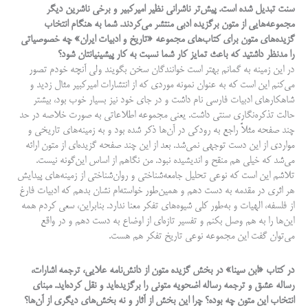
سنت تبدیل شده است. پیش‌تر ناشرانی نظیر امیرکبیر و برخی ناشرین دیگر
مجموعه‌هایی از متون برگزیده ادبی منتشر می‌کردند. شما به هنگام انتخاب
گزیده‌های متون برای کتاب‌های مجموعه «تاریخ و ادبیات ایران» چه خصوصیاتی
را مدنظر داشتید که باعث تمایز کار شما نسبت به کار پیشینیانتان شود؟
در این زمینه به گمانم بهتر است خوانندگان سخن بگویند ولی آنچه خودم تصور
می‌کنم این است که به عنوان نمونه موردی که از انتشارات امیرکبیر مثال زدید و
شاهکارهای ادبیات فارسی نام داشت و در جای خود نیز بسیار خوب بود، بیشتر
حالت تذکره‌نگاری سنتی داشت. یعنی مجموعه اطلاعاتی به صورت خلاصه در حد
چند صفحه مثلاً راجع به رودکی در آن‌ها ذکر شده بود و به زمینه‌های تاریخی و
مواردی از این دست توجهی نمی‌شد. بعد از این چند صفحه گزیده‌ای از متون ارائه
می‌شد که خیلی هم منقح و اندیشیده نبود. من نگاهم از اساس این‌گونه نیست.
تلاشم این است که نوعی تحلیل جامعه‌شناختی و روان‌شناختی از زمینه‌های پیدایش
هر اثری در مقدمه به دست دهم و همین‌طور خواسته‌ام نشان بدهم که ادبیات فارغ
از فلسفه، الهیات و به‌طور کلی شیوه‌های تفکر معنا ندارد. بنابراین، سعی کردم همه
این‌ها را به هم وصل بکنم و تفسیر تازه‌ای از اوضاع به دست دهم و در واقع
می‌توان گفت این مجموعه نوعی تاریخ تفکر هم هست.
در کتاب «ابن سینا» در بخش گزیده متون از دانش‌نامه علایی، ترجمه اشارات،
رساله عشق و ترجمه رساله اضحویه متونی را برگزیده‌اید و نقل کرده‌اید. مبنای
انتخاب این متون چه بوده؟ چرا این بخش از آثار و نه بخش‌های دیگری از آن‌ها؟