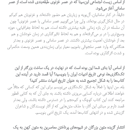
از اساس زیست اجتماعی ابن‌سینا که در عصر غزنوی طبقه‌بندی شده است، از عصر
سامانی آغاز می‌شود.
دقیقاً. در کنار سامانیان، آل‌بویه و زیاریان هم حضور داشته‌اند و غزنویان هم کم‌کم
در حال شکل‌گیری بوده‌اند. ولی چرا می‌گوییم عصر سامانی یا عصر غزنوی؟ چون
آن سلسله در آن بازه زمانی غلبه بیشتری داشته است. هم به لحاظ جغرافیایی، حوزه
وسیع‌تری را در بر می‌گرفته‌اند و هم به لحاظ تاثیرگذاری در زمان خودشان و هم
بعد از خودشان، اهمیت بیشتری داشتند. در عصر سامانی و عصر غزنوی و بعدتر
هنگامی‌که وارد عصر سلجوقی بشویم، معیار برای زمان‌بندی همین وسعت حکمرانی
و شدت اثرگذاری بوده است.
از اساس آیا بنای شما این بوده است که در نهایت در یک ساخت بزرگتر از این
تک‌نگاری‌ها، نوعی تاریخ ادبیات ایران را بنویسید؟ آیا قصد دارید در آینده این
کتاب‌ها را به شکل تجمیع شده به عنوان تاریخ ادبیات منتشر کنید؟
بله. من اینها را فعلاً به شکل تک‌نگاری می‌نویسم برای این که کسانی که مثلاً می­‌
خواهند اطلاعی درباره کسایی مروزی داشته باشند به جای آن که به کتابی قطور
مراجعه کنند این کتاب کوچک و کم‌حجم را در دسترس داشته باشند. ولی بعدتر
قصد دارم بر مبنای این آثار، با حذف متن‌هایی که از آثار نویسندگان و شاعران
گزینش شده و در انتهای کتاب‌ها آمده، یک تاریخ ادبی بنویسم.
انتشار گزیده متون بزرگان در شیوه‌های پرداختن معاصرین به متون کهن به یک