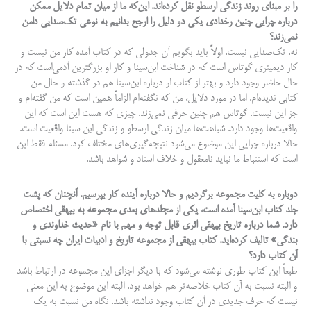
را بر مبنای روند زندگی ارسطو نقل کرده‌اند. این‌که ما از میان تمام دلایل ممکن
درباره چرایی چنین رخدادی یکی دو دلیل را ارجح بدانیم به نوعی تک‌صدایی دامن
نمی‌زند؟
نه. تک‌صدایی نیست. اولاً باید بگویم آن جدولی که در کتاب آمده کار من نیست و
کار دیمیتری گوتاس است که در شناخت ابن‌سینا و کار او بزرگترین آدمی‌است که در
حال حاضر وجود دارد و بهتر از کتاب او درباره ابن‌سینا هم در گذشته و حال من
کتابی ندیده‌ام. اما در مورد دلایل، من که نگفته‌ام الزاماً همین است که من گفته‌ام و
جز این نیست. گوتاس هم چنین حرفی نمی‌زند. چیزی که هست این است که این
واقعیت‌ها وجود دارد. شباهت‌ها میان زندگی ارسطو و زندگی ابن سینا واقعیت است.
حالا درباره چرایی این موضوع می‌شود نتیجه‌گیری‌های مختلف کرد. مسئله فقط این
است که استنباط ما نباید نامعقول و خلاف اسناد و شواهد باشد.
دوباره به کلیت مجموعه برگردیم و حالا درباره آینده کار بپرسیم. آنچنان که پشت
جلد کتاب ابن‌سینا آمده است، یکی از مجلدهای بعدی مجموعه به بیهقی اختصاص
دارد. شما درباره تاریخ بیهقی اثری قابل توجه و مهم با نام «حدیث خداوندی و
بندگی» تالیف کرده‌اید. کتاب بیهقی از مجموعه تاریخ و ادبیات ایران چه نسبتی با
آن کتاب دارد؟
طبعاً این کتاب طوری نوشته می‌شود که با دیگر اجزای این مجموعه در ارتباط باشد
و البته نسبت به آن کتاب خلاصه‌تر هم خواهد بود. البته این موضوع به این معنی
نیست که حرف جدیدی در آن کتاب وجود نداشته باشد. نگاه من نسبت به یک