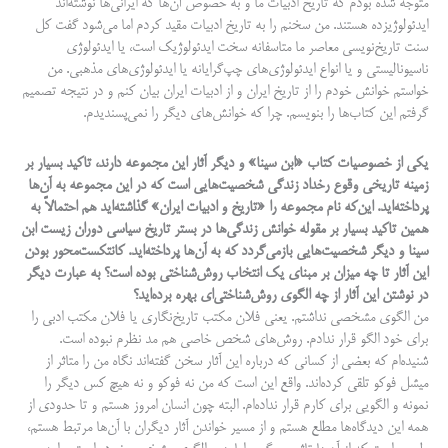
متوجه شده بودم که تاریخ ادبیات‌ ما و به خصوص آن‌ها که ایرانی‌ها نوشته‌اند
ایدئولوژی‎زده هستند. من سخنم را به تاریخ ادبیات مقید کردم اما می‌شود گفت کل
سنت تاریخ‌نویسی معاصر ما متاسفانه سخت ایدئولوژیک است، یا ایدئولوژی
ناسیونالیستی و یا انواع ایدئولوژی‌های چپ‌گرایانه یا ایدئولوژی‌های مذهبی. من
خواستم خوانش خودم را از تاریخ ایران و از ادبیات ایران بیان کنم و در نتیجه تصمیم‌
گرفتم این کتاب‌ها را بنویسم. چرا که خوانش‌های دیگر را نمی‌پسندیدم.
یکی از خصوصیات کتاب «ابن سینا» و دیگر آثار این مجموعه دارند، تاکید بسیار بر
زمینه تاریخی وقوع رخداد زندگی شخصیت‌هایی است که در این مجموعه به آن‌ها
پرداخته‌اید. این‌که نام مجموعه را «تاریخ و ادبیات ایران» گذاشته‌اید هم احتمالاً به
همین تاکید بسیار بر مقوله‌ خوانش زندگی‌ها در بستر تاریخ سیاسی دوران زیست ابن
سینا و دیگر شخصیت‌هایی بازمی‌گردد که به آن‌ها پرداخته‌اید. کانتکست‌محور بودن
این آثار تا چه میزان بر مبنای یک انتخاب روش‌شناختی بوده است؟ به عبارت دیگر
در نوشتن این آثار از چه الگوی روش‌شناختی‌ای بهره برده‌اید؟
من الگوی مشخصی نداشتم. یعنی فلان مکتب تاریخ‌نگاری یا فلان مکتب ادبی را
برای خود الگو قرار ندادم. روش‌های شخص خاصی هم مد نظرم نبوده است.
شنیده‌ام که بعضی از کسانی که درباره این آثار سخن گفته‌اند نگاه من را متاثر از
میشل فوکو تلقی کرده‌اند. واقع این است که من نه فوکو و نه هیچ کس دیگر را
نمونه و الگویی برای کارم قرار نداده‌ام. البته چون انسان امروز هستم و تا حدودی از
همه این دیدگاه‌ها مطلع هستم و از مسیر خواندن آثار دیگران با آن‌ها مرتبط هستم،