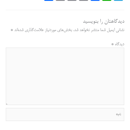
ha
in
m
op
ce
ha
le
re
t
ail
y
bo
ts
gr
دیدگاهتان را بنویسید
Li
ok
A
a
نشانی ایمیل شما منتشر نخواهد شد.
بخش‌های موردنیاز علامت‌گذاری شده‌اند
*
nk
pp
m
دیدگاه
*
نام*