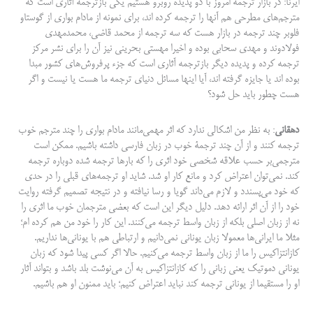
ایرنا: در بازار ترجمه امروز با دو پدیده روبرو هستیم یکی بازترجمه آثاری است که
مترجم‌های مطرحی هم آنها را ترجمه کرده اند، برای نمونه از مادام بواری از گوستاو
فلوبر چند ترجمه در بازار هست که سه ترجمه از محمد قاضی، محمدمهدی
فولادوند و مهدی سحابی بوده و اخیرا مهستی بحرینی نیز آن را برای نشر مرکز
ترجمه کرده و پدیده دیگر بازترجمه آثاری است که جزء پرفروش‌های کشور مبدا
بوده اند یا جایزه گرفته اند، آیا اینها مسائل دنیای ترجمه ما هست یا نیست و اگر
هست چطور باید حل شود؟
دهقانی
: به نظر من اشکالی ندارد که اثر مهمی‌مانند مادام بواری را چند مترجم خوب
ترجمه کنند و از آن چند ترجمۀ خوب در زبان فارسی داشته باشیم. ممکن است
مترجمی‌بر حسب علاقه شخصی خود اثری را که بارها ترجمه شده دوباره ترجمه
کند. نمی‌توان اعتراض کرد و مانع کار او شد. شاید او ترجمه‌های قبلی را در حدی
که خود می­‌پسندد و لازم می­‌داند گویا و رسا نیافته و در نتیجه تصمیم گرفته روایت
خود را از آن اثر ارائه دهد. دلیل دیگر این است که بعضی مترجمان خوب ما اثری را
نه از زبان اصلی بلکه از زبان واسط ترجمه می‌کنند. این کار را خود من هم کرده ام؛
مثلا ما ایرانی‌ها معمولا زبان یونانی نمی‌دانیم و ارتباطی هم با یونانی‌­ها نداریم.
کازانتزاکیس را ما از زبان واسط ترجمه می‌کنیم. حالا اگر کسی پیدا شود که زبان
یونانی دموتیک یعنی زبانی را که کازانتزاکیس به آن می‌نوشت بلد باشد و بتواند آثار
او را مستقیما از یونانی ترجمه کند نباید اعتراض کنیم؛ باید ممنون او هم باشیم.