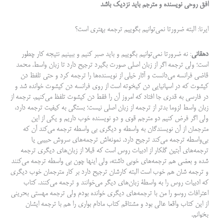
افق روحی نویسنده و مترجم باید نزدیک باشد
ایرنا: البته ضرورتا نمی‌توانیم بگوییم ترجمه بهتری است؟
دهقانی
: نه ضرورتا نمی‌توانیم بگوییم و باید صبر کنیم و ببینیم نتیجه کار چطور
است؛ ولی ترجمه اگر از زبان اصلی صورت بگیرد ترجیح دارد تا زبان واسط. محمد
قاضی فرانسه می‌دانست و آثار خیلی از نویسنده‌ها را ترجمه کرد و حتی تلفظ دن
کیشوت که در اسپانیایی دن کیخوته است از روی فرانسه دن کیشوت خوانده شد و
در فارسی به قدری جا افتاد که امروز آن را فقط دن کیشوت تلفظ می‌کنیم. ترجمه از
زبان واسط لزوما بدتر از ترجمه از زبان اصلی نیست؛ بستگی به کیفیت ترجمه دارد،
ولی اگر فرض کنیم دو مترجم قوی و دو نویسنده خوب داریم و یکی از این
مترجمان از آن نویسندگان به واسطه و دیگری بی واسطه ترجمه می‌کند آن که
بی‌واسطه ترجمه می­‌کند ترجیح دارد. نمونه‌­اش ترجمه‌های سروش حبیبی یا
ترجمه‌های آبتین گلکار از ادبیات روس است که قبلا از زبان‌های دیگری ترجمه
شده و بعضی هم ترجمه‌های خوبی داشته، ولی اینها چون بی واسطه ترجمه می‌کنند
و ترجمه شان هم خوب است البته کارشان ترجیح دارد بر کار مترجمان خوب دیگری
که ادبیات روس را به واسطۀ زبان­‌های دیگر می­‌خوانند و ترجمه می‌­کنند. کتاب
اعترافات روسو را من با ترجمه‌های دیگری خوانده بودم ولی ترجمه مهستی بحرینی
از این کتاب واقعا عالی بود و مشتاقم کتاب مادام بواری را هم با ترجمه ایشان
بخوانم.