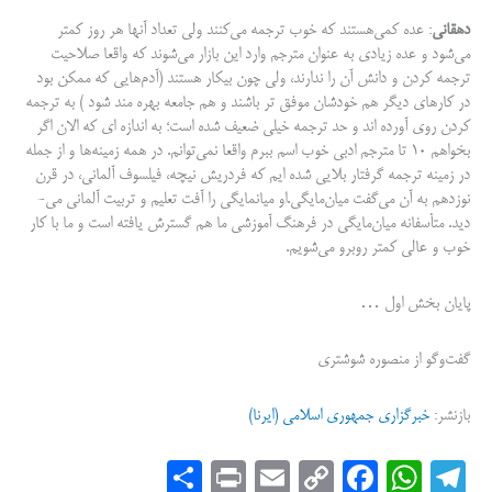
دهقانی
: عده کمی‌هستند که خوب ترجمه می‌کنند ولی تعداد آنها هر روز کمتر
می‌شود و عده زیادی به عنوان مترجم وارد این بازار می‌شوند که واقعا صلاحیت
ترجمه کردن و دانش آن را ندارند، ولی چون بیکار هستند (آدم‌هایی که ممکن بود
در کارهای دیگر هم خودشان موفق تر باشند و هم جامعه بهره مند شود ) به ترجمه
کردن روی آورده اند و حد ترجمه خیلی ضعیف شده است؛ به اندازه ای که الان اگر
بخواهم ۱۰ تا مترجم ادبی خوب اسم ببرم واقعا نمی‌توانم. در همه زمینه‌ها و از جمله
در زمینه ترجمه گرفتار بلایی شده ایم که فردریش نیچه، فیلسوف آلمانی، در قرن
نوزدهم به آن می‌گفت میان‌مایگی.او میان­مایگی را آفت تعلیم و تربیت آلمانی می­
دید. متأسفانه میان‌مایگی در فرهنگ آموزشی ما هم گسترش یافته است و ما با کار
خوب و عالی کمتر روبرو می‌شویم.
پایان بخش اول …
گفت‌وگو از منصوره شوشتری
بازنشر:
خبرگزاری جمهوری اسلامی (ایرنا)
S
Pr
E
C
Fa
W
Te