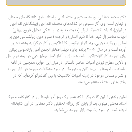
دکتر محمد دهقانی، نویسنده، مترجم، منتقد ادبی و استاد سابق دانشگاه‌های سمنان
و تهران است. وی آثار متنوعی در شاخه‌های مختلف نقد ادبی (پیشگامان نقد ادبی
در ایران)، ادبیات کلاسیک ایران (حدیث خداوندی و بندگی تحلیل تاریخ بیهقی)،
ادبیات معاصر (از شهر خدا تا شهر انسان)‌ و ترجمه (علم و دین، روانشناسی دین بر
اساس رویکرد تجربی، چند اثر از نیکوس کازانتاکیس و آثار دیگر) به رشته تحریر
آورده است و در سال ۲۰۰۶ برنده جایزه دیپلم افتخار انجمن ادبی پارناسوس یونان
برای ترجمه آثار کازانتزاکیس شد. همزمان با آغاز فصل جوایز ادبی در نیمه دوم سال
و دلایل مطرح نبودن ادبیات معاصر داستانی در میان این جوایز، همچنین در ادامه
سلسله مصاحبه‌ها با نویسندگان و مترجمان در مورد مشکلات موجود در بازار ترجمه
و نشر و مسائل موجود در زمینه ادبیات کلاسیک با وی گفت‌وگو کرده‌ایم که در
بخش‌های مختلف منتشر می‌شود.
اولین بخش از این گفت وگو را که عصر یک روز آخر تابستان و در کتابخانه و مرکز
اسناد مجتبی مینوی بعد از پایان کار روزانه تحقیقی دکتر دهقانی در این کتابخانه
انجام شده، در مورد وضعیت بازار ترجمه می‌خوانید.