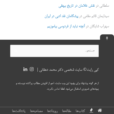
سلطانی
در
نقش غلامان در تاریخ بیهقی
سیدایمان قائم مقامی
در
پیشگامان نقد ادبی در ایران
سهراب شایگان
در
آنچه نباید از فردوسی بیاموزیم
↟
جستجو
برای:
کپی رایت© سایت شخصی دکتر محمد دهقانی |
از هر گونه پیشنهاد برای بهبود این وب سایت، اعم از افزودن مطالب پراکنده نویسنده و
پیوندهای ضروری استقبال می‌شود. لطفا
تماس بگیرید
.
کتاب‌ها
مقاله‌ها
رویدادها
مصاحبه‌ها
یادداشت‌ها