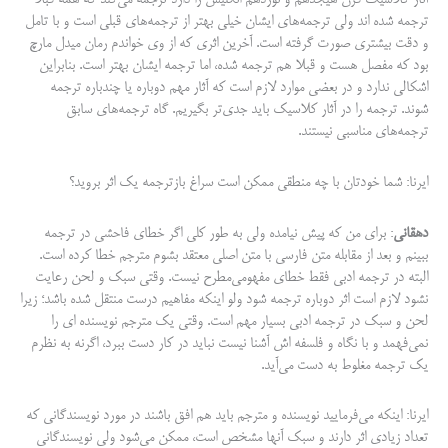
آثار کلاسیک قرن هیجدهم و نوزدهم انگلیس را دارد ترجمه می‌کند که همه قبلا
ترجمه شده اند ولی ترجمه‌های ایشان خیلی بهتر از ترجمه‌های قبلی است و با تامل
و دقت بیشتری صورت گرفته است. آخرین اثری که از وی خواندم رمان میدل مارچ
بود که مفصل هست و قبلا هم ترجمه شده، اما ترجمه ایشان بهتر است. بنابراین
اشکالی ندارد و در بعضی موارد لازم است که آثار مهم دوباره یا چندباره ترجمه
شوند. ترجمه را در آثار کلاسیک باید جدی‌تر بگیریم. گاه ترجمه‌های سابق
ترجمه‌های مناسبی نیستند.
ایرنا: شما خودتان با چه منطقی ممکن است سراغ بازترجمه یک اثر بروید؟
دهقانی
: برای من که پیش نیامده ولی به طور کلی اگر خطای فاحشی در ترجمه
ببینم و بعد از مقابله متن فارسی با متن اصلی معتقد بشوم مترجم خطا کرده است.
البته در ترجمه ادبی فقط خطای مفهومی‌مطرح نیست. وقتی سبک و لحن رعایت
نشود لازم است اثر دوباره ترجمه شود ولو اینکه مفاهیم درست منتقل شده باشد؛ زیرا
لحن و سبک در ترجمه ادبی بسیار مهم است. وقتی یک مترجم نویسنده ای را
نمی‌فهمد و با نگاه و فلسفه اش آشنا نیست نباید در کار دست ببرد، اگرنه به نظرم
یک ترجمه مغلوط به دست می‌آید.
ایرنا: اینکه می‌فرمایید نویسنده و مترجم باید هم افق باشند در مورد نویسندگانی که
تعداد زیادی اثر دارند و سبک آنها مشخص است، ممکن می‌شود ولی نویسندگانی