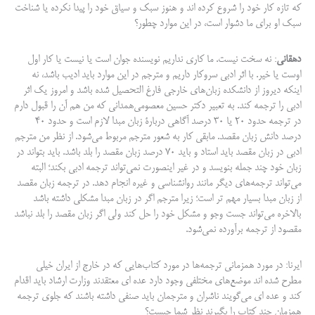
که تازه کار خود را شروع کرده اند و هنوز سبک و سیاق خود را پیدا نکرده یا شناخت
سبک او برای ما دشوار است، در این موارد چطور؟
دهقانی
: نه سخت نیست. ما کاری نداریم نویسنده جوان است یا نیست یا کار اول
اوست یا خیر. با اثر ادبی سروکار داریم و مترجم در این موارد باید ادیب باشد، نه
اینکه دیروز از دانشکده زبان‌های خارجی فارغ التحصیل شده باشد و امروز یک اثر
ادبی را ترجمه کند. به تعبیر دکتر حسین معصومی‌همدانی که من هم آن را قبول دارم
در ترجمه حدود ۲۰ یا ۳۰ درصد آگاهی دربارۀ زبان مبدا لازم است و حدود ۴۰
درصد دانش زبان مقصد. مابقی کار به شعور مترجم مربوط می­‌شود. از نظر من مترجم
ادبی در زبان مقصد باید استاد و باید ۷۰ درصد زبان مقصد را بلد باشد. باید بتواند در
زبان خود چند جمله بنویسد و در غیر اینصورت نمی‌تواند ترجمه ادبی بکند؛ البته
می‌تواند ترجمه‌های دیگر مانند روانشناسی و غیره انجام دهد. در ترجمه زبان مقصد
از زبان مبدا بسیار مهم تر است؛ زیرا مترجم اگر در زبان مبدا مشکلی داشته باشد
بالاخره می‌تواند جست وجو و مشکل خود را حل کند ولی اگر زبان مقصد را بلد نباشد
مقصود از ترجمه برآورده نمی‌­شود.
ایرنا: در مورد همزمانی ترجمه‌ها در مورد کتاب‌هایی که در خارج از ایران خیلی
مطرح شده اند موضع‌های مختلفی وجود دارد عده ای معتقدند وزارت ارشاد باید اقدام
کند و عده ای می‌گویند ناشران و مترجمان باید صنفی داشته باشند که جلوی ترجمه
همزمان چند کتاب را بگیرند نظر شما چیست؟