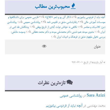
ج
محبوب‌ترین مطالب
و
ب
آنچه نباید از فردوسی بیاموزیم
5.2k
ادگار آلن پو و شعر «کلاغ»
3.7k
فارسی عمومی: برای دانشگاهها و
ر
موسسات آموزش عالی
3.2k
رفتارشناسی عشق در قابوس نامه
2.4k
روانشناسی عمومی
1.8k
روانشناسی
دین: کلاسیک و معاصر
1.3k
نگاهی به خوانش دولت آبادی از تاریخ بیهقی
1.2k
پیشگامان نقد ادبی در
ا
ایران
1.1k
مثنوی موحد: هم نشینی دکتر محمدعلی موحد و دکتر محمد دهقانی
1.1k
وسوسه عاشقی:
ی
بررسی تحول مفهوم عشق در فرهنگ و ادبیات ایران
1.1k
:
عنوان
* آمار بازدیدها از تاریخ 97/06/01
تازه‌ترین نظرات
Sara Azizi
در
روانشناسی عمومی
محمد مهندسی
در
آنچه نباید از فردوسی بیاموزیم