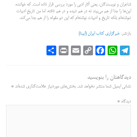
شاعران و نویسندگان، یعنی آثار ادبی را مورد بررسی قرار داده است. که خواننده
این‌ها را جدا از هم می‌بیند نه در هم تنیده و در هم تافته. اما من تاریخِ ادبیات
ننوشته‌ام بلکه تاریخ و ادبیات نوشته‌ام که این دو مقوله را از هم جدا می‌کند.
بازنشر:
خبرگزاری کتاب ایران (ایبنا)
S
Pr
E
C
Fa
W
Te
ha
in
m
op
ce
ha
le
re
t
ail
y
bo
ts
gr
دیدگاهتان را بنویسید
Li
ok
A
a
نشانی ایمیل شما منتشر نخواهد شد.
بخش‌های موردنیاز علامت‌گذاری شده‌اند
*
nk
pp
m
دیدگاه
*