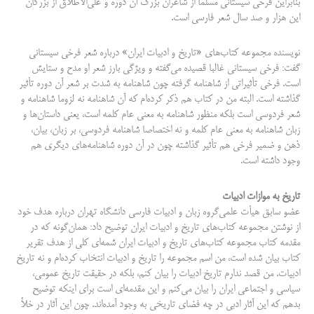
بنابراین فرخی سیستانی مسلما از شاعران بزرگ آن دوره و علی‌الاطلاق از بزرگان
این هزار و صد سال شعر فارسی است.
نویسنده مجموعه کتاب‌های «تاریخ و ادبیات ایران» درباره شعر فرخی سیستانی
گفت: فرخی سیستانی غالبا قصیده می‌گفته و ویژگی بارز شعر او مدح و ستایش
است. فرخی تأثیراتی از شاهنامه گرفته چون شاهنامه به شدت بر شعر آن دوره تأثیر
گذاشته است. البته من در کتاب هم ذکر کرده‌ام که آن شاهنامه نه لزوما شاهنامه و
شعر فردوسی است بلکه منظور شاهنامه به معنی عام کلمه است، یعنی داستان‌ها و
زبان شاهنامه به معنی عام کلمه و نه اختصاصا شاهنامه فردوسی، بر زبان، بیان،
ذهن و ضمیر فرخی هم تأثیر گذاشته چون در آن دوره شاهنامه‌های دیگری هم
وجود داشته است.
تاریخ به موازات ادبیات
عضو سابق هیأت علمی‌گروه زبان و ادبیات فارسی دانشگاه تهران درباره هدف خود
از نوشتن مجموعه کتاب‌های تاریخ و ادبیات ایران توضیح داد: همان‌گونه که در
مقدمه کتاب مجموعه کتاب‌های تاریخ و ادبیات ایران شمه‌ای کلی از هدف تقریر
کتاب بیان شده است، من اسم مجموعه را تاریخ و ادبیات انتخاب کرده‌ام و نه تاریخ
ادبیات. من قصد ندارم تاریخ ادبیات را بیان کنم، بلکه در حقیقت تاریخ عمومی،
سیاسی و اجتماعی ایران را بیان می‌کنم و این مقدمه‌ای است برای اینکه توضیح
بدهم که این آثار ادبی در چه فضای تاریخی به وجود آمده‌اند. چون این آثار در خلأ