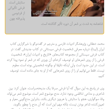
ستایش است.
فرخی تأثیراتی
از فردوسی
پذیرفته چون
شاهنامه به شدت بر شعر آن دوره تأثیر گذاشته است.
محمد دهقانی، پژوهشگر ادبیات فارسی و مترجم در گفت‌وگو با خبرگزاری کتاب
ایران (ایبنا)، درباره معرفی شخصیت فرخی سیستانی در کتاب جدیدش گفت: در
کتاب فرخی سیستانی از مجموعه کتاب‌های «تاریخ و ادبیات ایران»، شخصیت
فرخی را از روی شعرهای او توصیف کرده‌ام. آن چیزی که در شعر او نمود پیدا کرده
است، در این حدود است ولی اینکه دقیقا او چگونه شخصیتی بوده است، معلوم
نیست. فقط می‌توانیم او را از روی شعرهایی که از او به ‌جای مانده است، توصیف
کنیم.
وی در پاسخ به این سوال که آیا فرخی صرفا یک مدیحه‌سراست، عنوان کرد: بین
شاعری و مداحی تناقضی وجود ندارد. مدح موضوع شعر است. موضوع شعر می‌تواند
وفا، سوگواری، هجو یا ستایش یا هرچیز دیگری باشد. بنابراین مدح‌گویی معیار و
تعیین‌کننده شاعر بودن نیست، بلکه مهم این است که آن مدح را چطور بگوید.