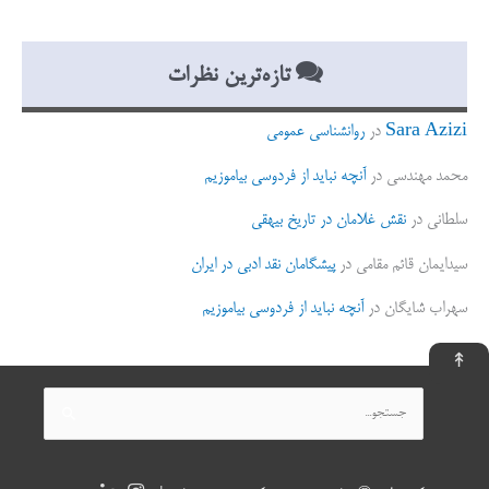
تازه‌ترین نظرات
Sara Azizi
در
روانشناسی عمومی
محمد مهندسی
در
آنچه نباید از فردوسی بیاموزیم
سلطانی
در
نقش غلامان در تاریخ بیهقی
سیدایمان قائم مقامی
در
پیشگامان نقد ادبی در ایران
سهراب شایگان
در
آنچه نباید از فردوسی بیاموزیم
↟
جستجو
برای: