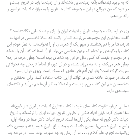
که به وجود نیامده‌اند، بلکه زمینه‌هایی داشته‌اند و آن زمینه‌ها باید در تاریخ جست‌و
جو شود که من درواقع در این مجموعه کتاب‌ها تاریخ را به موازات ادبیات توضیح و
ارائه می‌دهم.
وی درباره اینکه مجموعه تاریخ و ادبیات ایران را برای چه مخاطبی نگاشته‌ است؟
گفت: مخاطبان این مجموعه می‌توانند کسانی باشند که اصلا تخصصی در ادبیات
ندارند، شاعر را نمی‌شناسند و هیچ یک از شعرهای او را نخوانده‌اند. به نظر خودم این
کتاب را به‌گونه‌ای نوشته‌ام که چنین شخصی می‌تواند از آن استفاده کند، آن را بخواند
و در مجموع بفهمد که کسی مثل فرخی چه شاعری بوده‌ است؟ چطور حرف می‌زده؟
چطور شعر می‌گفته و به چه می‌اندیشیده و در آن دوره از لحاظ تاریخی چه تحولاتی
صورت گرفته است؟ بنابراین آدم‌های عادی که ممکن است چیزی در این مورد
ندانند، در صورت علاقه‌مندی می‌توانند از این کتاب استفاده کنند. برای محققان و
متخصصان هم این کتاب بی‌چیز نیست و احتمالا به کار آن‌ها هم می‌آید و نکته‌های
سودمندی دارد.
دهقانی درباره تفاوت کتاب‌های خود با کتاب «تاریخ ادبیات در ایران» از ذبیح‌الله
صفا عنوان کرد: خیلی افراد داخلی و خارجی تاریخ ادبیات ایران را نوشته‌اند و تاریخ
ادبیات دکتر ذبیح‌الله صفا، یکی ازآن‌ها است. تاریخ ادبیات دکتر صفا در وهله اول،
وضع و تاریخ عمومی‌را توضیح داده است و بعد سراغ تاریخ علوم رفته و توضیح داده
ریاضیات، نجوم، علم کلام و… در آن زمان به چه صورت بوده است. در مرحله بعد