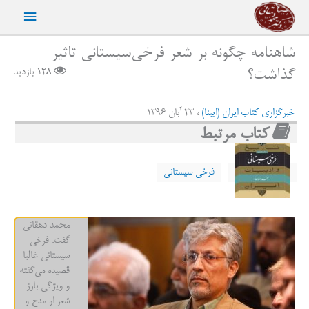
رش
فهرست
ه
حتوا
اصلی
شاهنامه چگونه بر شعر فرخی‌سیستانی تاثیر
گذاشت؟
128 بازدید
خبرگزاری کتاب ایران (ایبنا)
، 23 آبان 1396
کتاب مرتبط
فرخی سیستانی
محمد دهقانی
گفت: فرخی
سیستانی غالبا
قصیده می‌گفته
و ویژگی بارز
شعر او مدح و