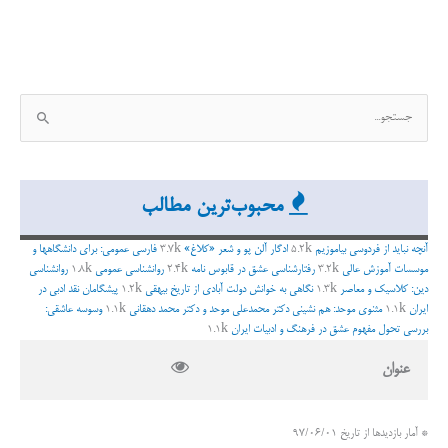
ج
س
ت
ج
محبوب‌ترین مطالب
و
ب
آنچه نباید از فردوسی بیاموزیم
5.2k
ادگار آلن پو و شعر «کلاغ»
3.7k
فارسی عمومی: برای دانشگاهها و
ر
موسسات آموزش عالی
3.2k
رفتارشناسی عشق در قابوس نامه
2.4k
روانشناسی عمومی
1.8k
روانشناسی
دین: کلاسیک و معاصر
1.3k
نگاهی به خوانش دولت آبادی از تاریخ بیهقی
1.2k
پیشگامان نقد ادبی در
ا
ایران
1.1k
مثنوی موحد: هم نشینی دکتر محمدعلی موحد و دکتر محمد دهقانی
1.1k
وسوسه عاشقی:
ی
بررسی تحول مفهوم عشق در فرهنگ و ادبیات ایران
1.1k
:
عنوان
* آمار بازدیدها از تاریخ 97/06/01