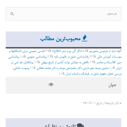
ج
س
ت
ج
محبوب‌ترین مطالب
و
ب
آنچه نباید از فردوسی بیاموزیم
5.2k
ادگار آلن پو و شعر «کلاغ»
3.7k
فارسی عمومی: برای دانشگاهها و
ر
موسسات آموزش عالی
3.2k
رفتارشناسی عشق در قابوس نامه
2.4k
روانشناسی عمومی
1.8k
روانشناسی
دین: کلاسیک و معاصر
1.3k
نگاهی به خوانش دولت آبادی از تاریخ بیهقی
1.2k
پیشگامان نقد ادبی در
ا
ایران
1.1k
مثنوی موحد: هم نشینی دکتر محمدعلی موحد و دکتر محمد دهقانی
1.1k
وسوسه عاشقی:
ی
بررسی تحول مفهوم عشق در فرهنگ و ادبیات ایران
1.1k
:
عنوان
* آمار بازدیدها از تاریخ 97/06/01