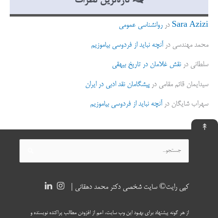
تازه‌ترین نظرات
Sara Azizi
در
روانشناسی عمومی
محمد مهندسی
در
آنچه نباید از فردوسی بیاموزیم
سلطانی
در
نقش غلامان در تاریخ بیهقی
سیدایمان قائم مقامی
در
پیشگامان نقد ادبی در ایران
سهراب شایگان
در
آنچه نباید از فردوسی بیاموزیم
↟
جستجو
برای:
کپی رایت© سایت شخصی دکتر محمد دهقانی |
از هر گونه پیشنهاد برای بهبود این وب سایت، اعم از افزودن مطالب پراکنده نویسنده و